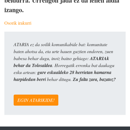
beldurra. Urrengon jada ez da lehen aldia
izango.
Osorik irakurri
ATARIA ez da soilik komunikabide bat: komunitate
baten ahotsa da, eta urte hauen guztien ondoren, zuen
babesa behar dugu, inoiz baino gehiago:
ATARIAk
behar du Tolosaldea
. Horregatik erronka bat daukagu
esku artean:
gure eskualdeko 28 herrietan hamarna
harpidedun berri
behar ditugu.
Zu falta zara, bazatoz?
EGIN ATARIKIDE!