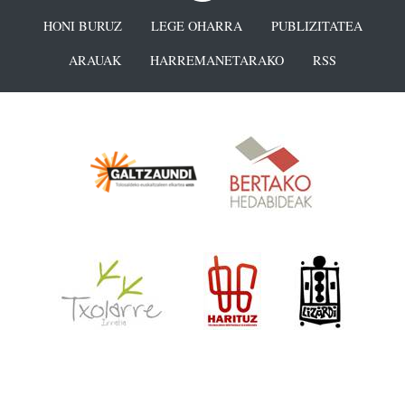
HONI BURUZ
LEGE OHARRA
PUBLIZITATEA
ARAUAK
HARREMANETARAKO
RSS