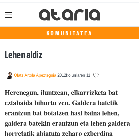
KOMUNITATEA
Lehen aldiz
Olatz Artola Apezteguia
2012ko urriaren 11
Herenegun, iluntzean, elkarrizketa bat
eztabaida bihurtu zen. Galdera batetik
erantzun bat botatzen hasi baina lehen,
galdera batekin erantzun eta lehen galdera
horretatik abiatuta zeharo ezberdina