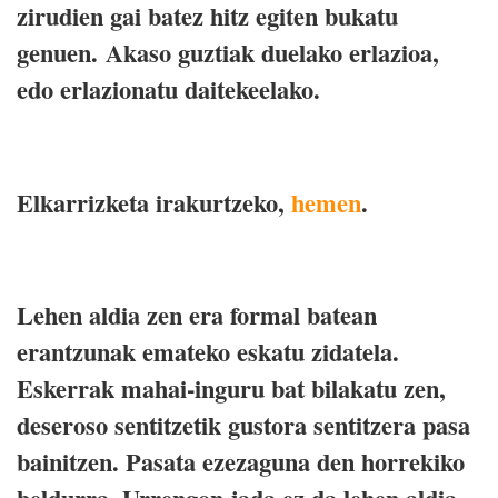
zirudien gai batez hitz egiten bukatu
genuen. Akaso guztiak duelako erlazioa,
edo erlazionatu daitekeelako.
Elkarrizketa irakurtzeko,
hemen
.
Lehen aldia zen era formal batean
erantzunak emateko eskatu zidatela.
Eskerrak mahai-inguru bat bilakatu zen,
deseroso sentitzetik gustora sentitzera pasa
bainitzen. Pasata ezezaguna den horrekiko