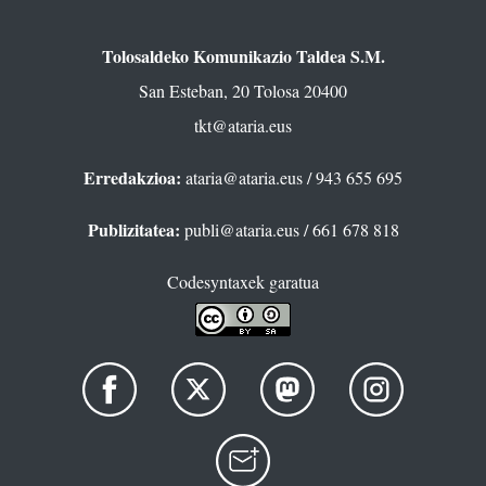
Tolosaldeko Komunikazio Taldea S.M.
San Esteban, 20 Tolosa 20400
tkt@ataria.eus
Erredakzioa:
ataria@ataria.eus
/ 943 655 695
Publizitatea:
publi@ataria.eus
/ 661 678 818
Codesyntaxek garatua