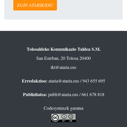
EGIN ATARIKIDE!
Tolosaldeko Komunikazio Taldea S.M.
San Esteban, 20 Tolosa 20400
tkt@ataria.eus
Erredakzioa:
ataria@ataria.eus
/ 943 655 695
Publizitatea:
publi@ataria.eus
/ 661 678 818
Codesyntaxek garatua