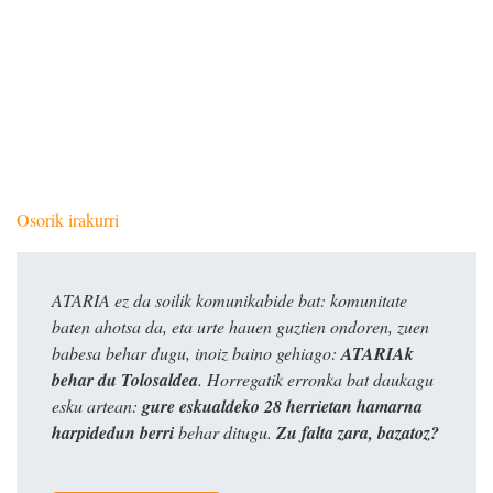
Osorik irakurri
ATARIA ez da soilik komunikabide bat: komunitate
baten ahotsa da, eta urte hauen guztien ondoren, zuen
babesa behar dugu, inoiz baino gehiago:
ATARIAk
behar du Tolosaldea
. Horregatik erronka bat daukagu
esku artean:
gure eskualdeko 28 herrietan hamarna
harpidedun berri
behar ditugu.
Zu falta zara, bazatoz?