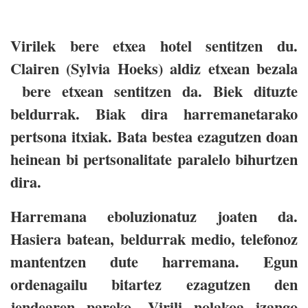
Virilek bere etxea hotel sentitzen du.
Clairen (Sylvia Hoeks) aldiz etxean bezala
bere etxean sentitzen da. Biek dituzte
beldurrak. Biak dira harremanetarako
pertsona itxiak. Bata bestea ezagutzen doan
heinean bi pertsonalitate paralelo bihurtzen
dira.
Harremana eboluzionatuz joaten da.
Hasiera batean, beldurrak medio, telefonoz
mantentzen dute harremana. Egun
ordenagailu bitartez ezagutzen den
jendearen pareko. Virili nolakoa izango