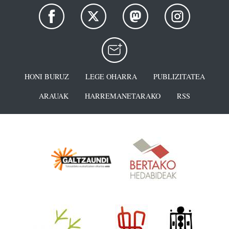
HONI BURUZ
LEGE OHARRA
PUBLIZITATEA
ARAUAK
HARREMANETARAKO
RSS