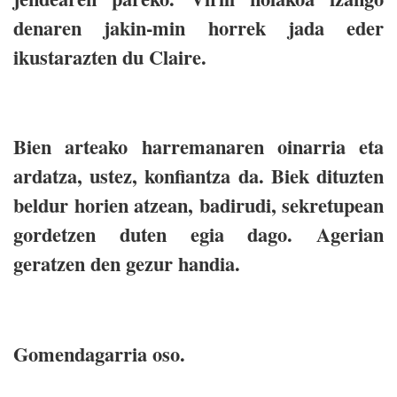
denaren jakin-min horrek jada eder
ikustarazten du Claire.
Bien arteako harremanaren oinarria eta
ardatza, ustez, konfiantza da. Biek dituzten
beldur horien atzean, badirudi, sekretupean
gordetzen duten egia dago. Agerian
geratzen den gezur handia.
Gomendagarria oso.