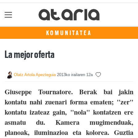
KOMUNITATEA
La mejor oferta
Olatz Artola Apezteguia
2013ko irailaren 12a
Giuseppe Tournatore. Berak bai jakin
kontatu nahi zuenari forma ematen; "zer"
kontatu izateaz gain, "nola" kontatzen ere
asmatu du. Kamera mugimenduak,
planoak, iluminazioa eta kolorea. Guztia