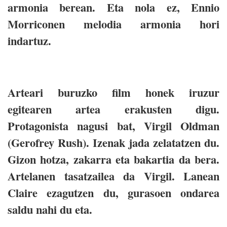
armonia berean. Eta nola ez, Ennio
Morriconen melodia armonia hori
indartuz.
Arteari buruzko film honek iruzur
egitearen artea erakusten digu.
Protagonista nagusi bat, Virgil Oldman
(Gerofrey Rush). Izenak jada zelatatzen du.
Gizon hotza, zakarra eta bakartia da bera.
Artelanen tasatzailea da Virgil. Lanean
Claire ezagutzen du, gurasoen ondarea
saldu nahi du eta.