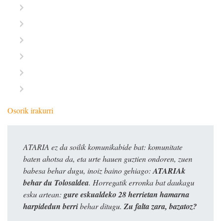
Osorik irakurri
ATARIA ez da soilik komunikabide bat: komunitate
baten ahotsa da, eta urte hauen guztien ondoren, zuen
babesa behar dugu, inoiz baino gehiago:
ATARIAk
behar du Tolosaldea
. Horregatik erronka bat daukagu
esku artean:
gure eskualdeko 28 herrietan hamarna
harpidedun berri
behar ditugu.
Zu falta zara, bazatoz?