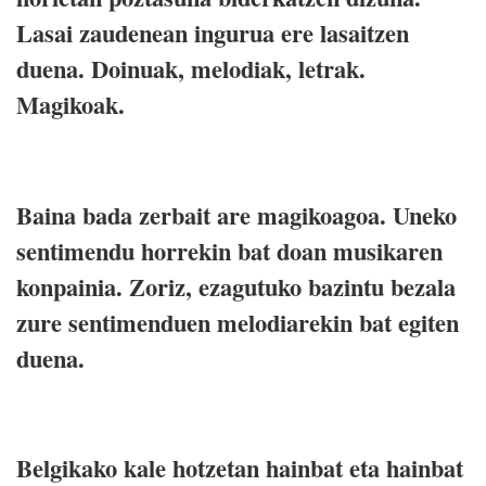
Lasai zaudenean ingurua ere lasaitzen
duena. Doinuak, melodiak, letrak.
Magikoak.
Baina bada zerbait are magikoagoa. Uneko
sentimendu horrekin bat doan musikaren
konpainia. Zoriz, ezagutuko bazintu bezala
zure sentimenduen melodiarekin bat egiten
duena.
Belgikako kale hotzetan hainbat eta hainbat