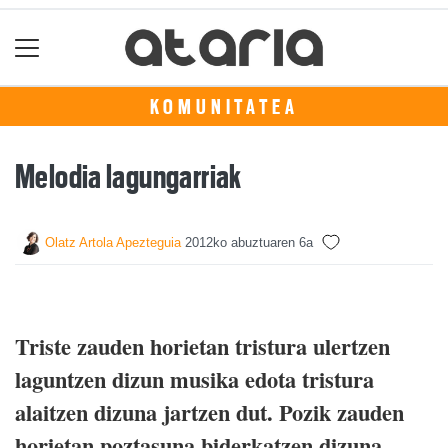
KOMUNITATEA
Melodia lagungarriak
Olatz Artola Apezteguia
2012ko abuztuaren 6a
Triste zauden horietan tristura ulertzen
laguntzen dizun musika edota tristura
alaitzen dizuna jartzen dut. Pozik zauden
horietan poztasuna biderkatzen dizuna.