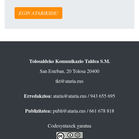
EGIN ATARIKIDE!
Tolosaldeko Komunikazio Taldea S.M.
San Esteban, 20 Tolosa 20400
tkt@ataria.eus
Erredakzioa:
ataria@ataria.eus
/ 943 655 695
Publizitatea:
publi@ataria.eus
/ 661 678 818
Codesyntaxek garatua