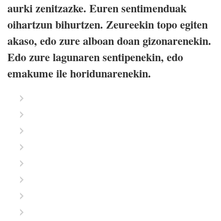
aurki zenitzazke. Euren sentimenduak
oihartzun bihurtzen. Zeureekin topo egiten
akaso, edo zure alboan doan gizonarenekin.
Edo zure lagunaren sentipenekin, edo
emakume ile horidunarenekin.