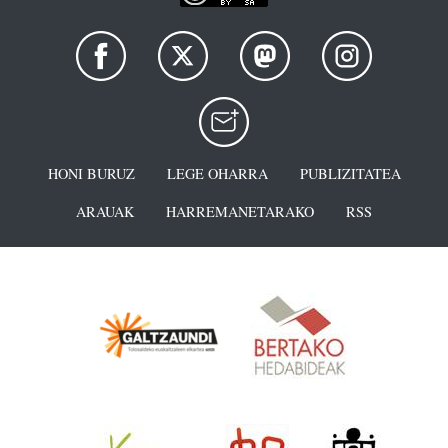
HONI BURUZ
LEGE OHARRA
PUBLIZITATEA
ARAUAK
HARREMANETARAKO
RSS