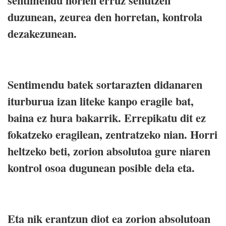
sentimendu horien erruz sentitzen
duzunean, zeurea den horretan, kontrola
dezakezunean.
Sentimendu batek sortarazten didanaren
iturburua izan liteke kanpo eragile bat,
baina ez hura bakarrik. Errepikatu dit ez
fokatzeko eragilean, zentratzeko nian. Horri
heltzeko beti, zorion absolutoa gure niaren
kontrol osoa dugunean posible dela eta.
Eta nik erantzun diot ea zorion absolutoan