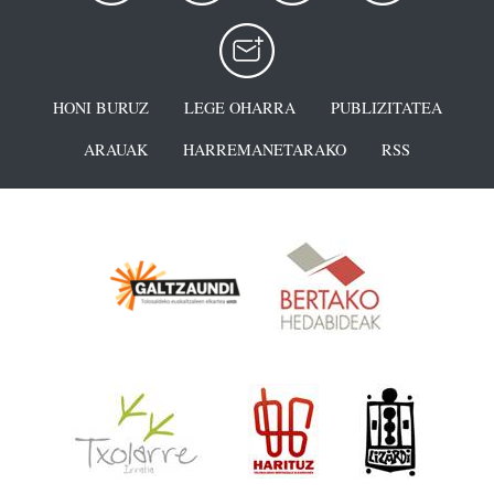
HONI BURUZ
LEGE OHARRA
PUBLIZITATEA
ARAUAK
HARREMANETARAKO
RSS