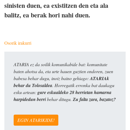
sinisten duen, ea existitzen den eta ala
balitz, ea berak hori nahi duen.
Osorik irakurri
ATARIA ez da soilik komunikabide bat: komunitate
baten ahotsa da, eta urte hauen guztien ondoren, zuen
babesa behar dugu, inoiz baino gehiago:
ATARIAk
behar du Tolosaldea
. Horregatik erronka bat daukagu
esku artean:
gure eskualdeko 28 herrietan hamarna
harpidedun berri
behar ditugu.
Zu falta zara, bazatoz?
EGIN ATARIKIDE!