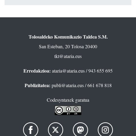
Tolosaldeko Komunikazio Taldea S.M.
San Esteban, 20 Tolosa 20400
tkt@ataria.eus
Erredakzioa:
ataria@ataria.eus
/ 943 655 695
Publizitatea:
publi@ataria.eus
/ 661 678 818
Codesyntaxek garatua