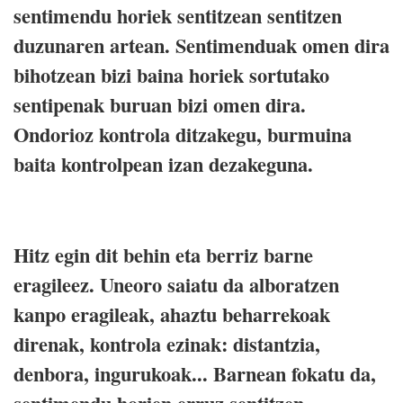
sentimendu horiek sentitzean sentitzen
duzunaren artean. Sentimenduak omen dira
bihotzean bizi baina horiek sortutako
sentipenak buruan bizi omen dira.
Ondorioz kontrola ditzakegu, burmuina
baita kontrolpean izan dezakeguna.
Hitz egin dit behin eta berriz barne
eragileez. Uneoro saiatu da alboratzen
kanpo eragileak, ahaztu beharrekoak
direnak, kontrola ezinak: distantzia,
denbora, ingurukoak... Barnean fokatu da,