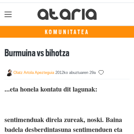
KOMUNITATEA
Burmuina vs bihotza
Olatz Artola Apezteguia
2012ko abuztuaren 29a
...eta honela kontatu dit lagunak:
sentimenduak direla zureak, noski. Baina
badela desberdintasuna sentimenduen eta