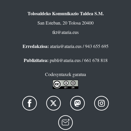
Tolosaldeko Komunikazio Taldea S.M.
San Esteban, 20 Tolosa 20400
tkt@ataria.eus
Erredakzioa:
ataria@ataria.eus
/ 943 655 695
Publizitatea:
publi@ataria.eus
/ 661 678 818
Codesyntaxek garatua