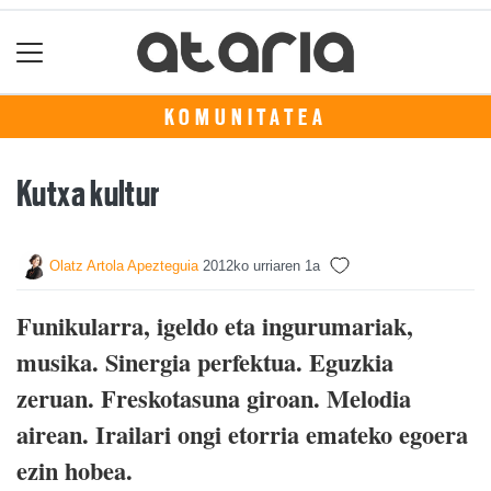
KOMUNITATEA
Kutxa kultur
Olatz Artola Apezteguia
2012ko urriaren 1a
Funikularra, igeldo eta ingurumariak,
musika. Sinergia perfektua. Eguzkia
zeruan. Freskotasuna giroan. Melodia
airean. Irailari ongi etorria emateko egoera
ezin hobea.