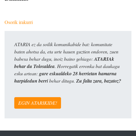
Osorik irakurri
ATARIA ez da soilik komunikabide bat: komunitate
baten ahotsa da, eta urte hauen guztien ondoren, zuen
babesa behar dugu, inoiz baino gehiago:
ATARIAk
behar du Tolosaldea
. Horregatik erronka bat daukagu
esku artean:
gure eskualdeko 28 herrietan hamarna
harpidedun berri
behar ditugu.
Zu falta zara, bazatoz?
EGIN ATARIKIDE!