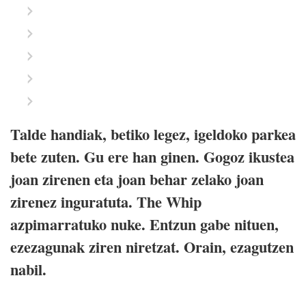
Talde handiak, betiko legez, igeldoko parkea
bete zuten. Gu ere han ginen. Gogoz ikustea
joan zirenen eta joan behar zelako joan
zirenez inguratuta. The Whip
azpimarratuko nuke. Entzun gabe nituen,
ezezagunak ziren niretzat. Orain, ezagutzen
nabil.