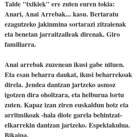
Talde "txikiek" ere zuten euren tokia:
Anari, Anai Arrebak... kasu. Bertaratu
ezagutzeko jakinmina sortarazi zitzaienak
eta benetan jarraitzaileak direnak. Giro
familiarra.
Anai arrebak zuzenean ikusi gabe nituen.
Eta esan beharra daukat, ikusi beharrekoak
direla. Jendea dantzan jartzeko asmoz
igotzen dira oholtzara, eta helburua lortu
zuten. Kapaz izan ziren euskaldun hotz eta
arritmikoak -hala diote garela behintzat-
elkarrekin dantzan jartzeko. Espektakulua.
Bikaina.