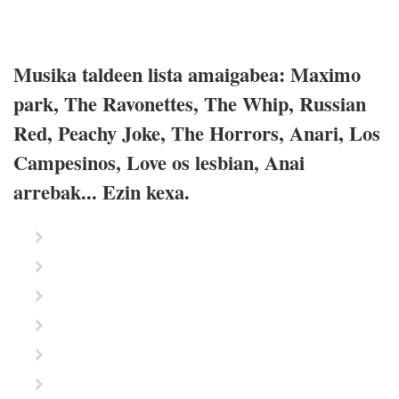
Musika taldeen lista amaigabea: Maximo
park, The Ravonettes, The Whip, Russian
Red, Peachy Joke, The Horrors, Anari, Los
Campesinos, Love os lesbian, Anai
arrebak... Ezin kexa.