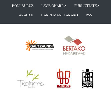
HONI BURUZ
LEGE OHARRA
PUBLIZITATEA
ARAUAK
HARREMANETARAKO
RSS