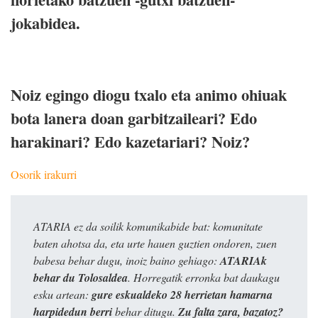
jokabidea.
Noiz egingo diogu txalo eta animo ohiuak
bota lanera doan garbitzaileari? Edo
harakinari? Edo kazetariari? Noiz?
Osorik irakurri
ATARIA ez da soilik komunikabide bat: komunitate
baten ahotsa da, eta urte hauen guztien ondoren, zuen
babesa behar dugu, inoiz baino gehiago:
ATARIAk
behar du Tolosaldea
. Horregatik erronka bat daukagu
esku artean:
gure eskualdeko 28 herrietan hamarna
harpidedun berri
behar ditugu.
Zu falta zara, bazatoz?