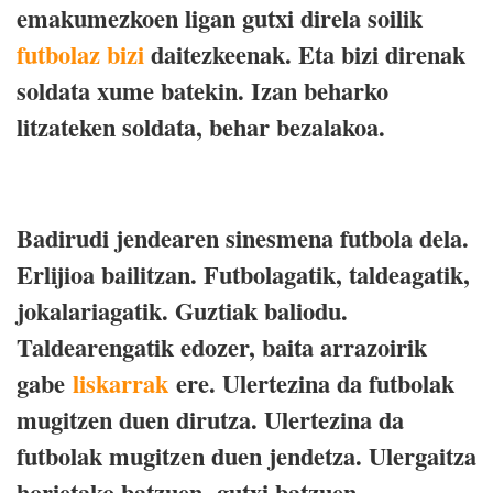
emakumezkoen ligan gutxi direla soilik
futbolaz bizi
daitezkeenak. Eta bizi direnak
soldata xume batekin. Izan beharko
litzateken soldata, behar bezalakoa.
Badirudi jendearen sinesmena futbola dela.
Erlijioa bailitzan. Futbolagatik, taldeagatik,
jokalariagatik. Guztiak baliodu.
Taldearengatik edozer, baita arrazoirik
gabe
liskarrak
ere
. Ulertezina da futbolak
mugitzen duen dirutza. Ulertezina da
futbolak mugitzen duen jendetza. Ulergaitza
horietako batzuen -gutxi batzuen-