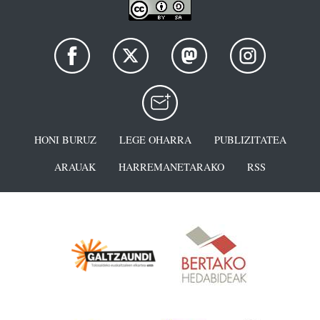
HONI BURUZ
LEGE OHARRA
PUBLIZITATEA
ARAUAK
HARREMANETARAKO
RSS