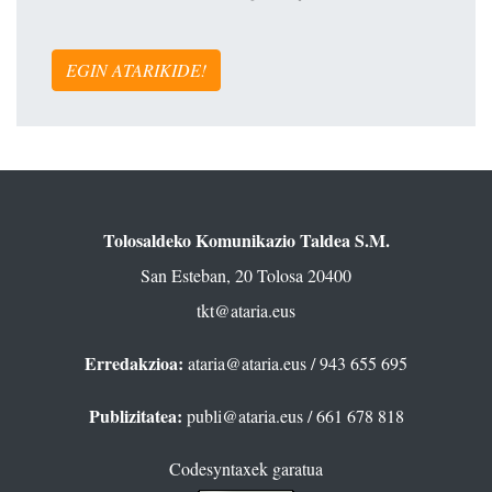
EGIN ATARIKIDE!
Tolosaldeko Komunikazio Taldea S.M.
San Esteban, 20 Tolosa 20400
tkt@ataria.eus
Erredakzioa:
ataria@ataria.eus
/ 943 655 695
Publizitatea:
publi@ataria.eus
/ 661 678 818
Codesyntaxek garatua