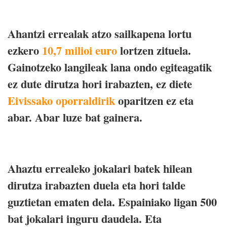
Ahantzi errealak atzo sailkapena lortu
ezkero
10,7 milioi euro
lortzen zituela.
Gainotzeko langileak lana ondo egiteagatik
ez dute dirutza hori irabazten, ez diete
Eivissako oporraldirik
oparitzen ez eta
abar. Abar luze bat gainera.
Ahaztu errealeko jokalari batek hilean
dirutza irabazten duela eta hori talde
guztietan ematen dela. Espainiako ligan 500
bat jokalari inguru daudela. Eta