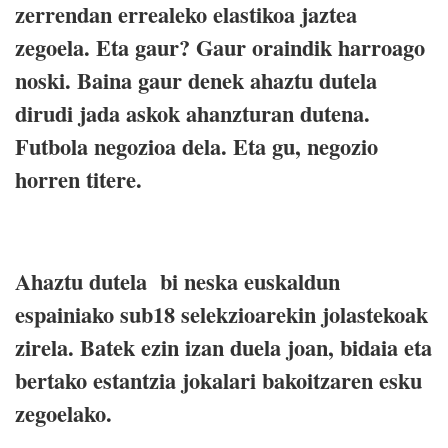
zerrendan errealeko elastikoa jaztea
zegoela. Eta gaur? Gaur oraindik harroago
noski. Baina gaur denek ahaztu dutela
dirudi jada askok ahanzturan dutena.
Futbola negozioa dela. Eta gu, negozio
horren titere.
Ahaztu dutela bi neska euskaldun
espainiako sub18 selekzioarekin jolastekoak
zirela. Batek ezin izan duela joan, bidaia eta
bertako estantzia jokalari bakoitzaren esku
zegoelako.