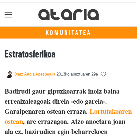
KOMUNITATEA
Estratosferikoa
Olatz Artola Apezteguia
2013ko abuztuaren 29a
Badirudi gaur gipuzkoarrak inoiz baina
errealzaleagoak direla -edo garela-.
Garaipenaren ostean erraza.
Lortutakoaren
ostean
, are errazagoa. Atzo anoetara joan
ala ez, bazirudien egin beharrekoen