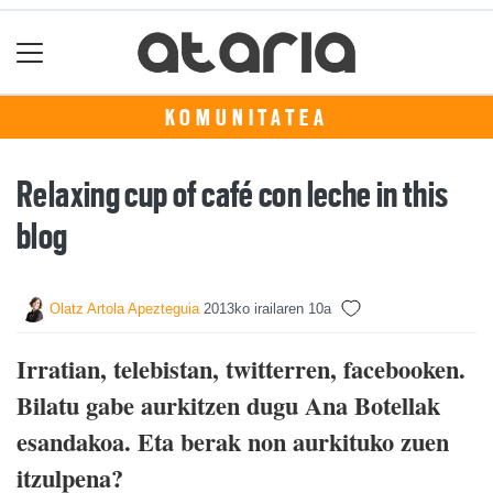
KOMUNITATEA
Relaxing cup of café con leche in this
blog
Olatz Artola Apezteguia
2013ko irailaren 10a
Irratian, telebistan, twitterren, facebooken.
Bilatu gabe aurkitzen dugu Ana Botellak
esandakoa. Eta berak non aurkituko zuen
itzulpena?