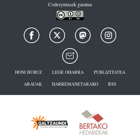
Codesyntaxek garatua
HONI BURUZ
LEGE OHARRA
PUBLIZITATEA
ARAUAK
HARREMANETARAKO
RSS