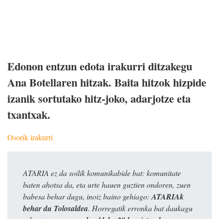
Edonon entzun edota irakurri ditzakegu
Ana Botellaren hitzak. Baita hitzok hizpide
izanik sortutako hitz-joko, adarjotze eta
txantxak.
Osorik irakurri
ATARIA ez da soilik komunikabide bat: komunitate
baten ahotsa da, eta urte hauen guztien ondoren, zuen
babesa behar dugu, inoiz baino gehiago:
ATARIAk
behar du Tolosaldea
. Horregatik erronka bat daukagu