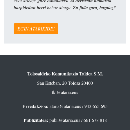
esku artean:
gure eskualdeko 28 herrietan hamarna
harpidedun berri
behar ditugu.
Zu falta zara, bazatoz?
EGIN ATARIKIDE!
Tolosaldeko Komunikazio Taldea S.M.
San Esteban, 20 Tolosa 20400
tkt@ataria.eus
Erredakzioa:
ataria@ataria.eus
/ 943 655 695
Publizitatea:
publi@ataria.eus
/ 661 678 818