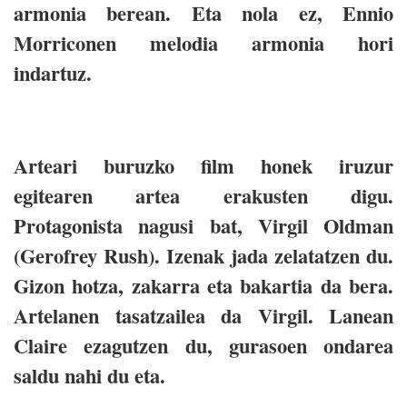
armonia berean. Eta nola ez, Ennio
Morriconen melodia armonia hori
indartuz.
Arteari buruzko film honek iruzur
egitearen artea erakusten digu.
Protagonista nagusi bat, Virgil Oldman
(Gerofrey Rush). Izenak jada zelatatzen du.
Gizon hotza, zakarra eta bakartia da bera.
Artelanen tasatzailea da Virgil. Lanean
Claire ezagutzen du, gurasoen ondarea
saldu nahi du eta.