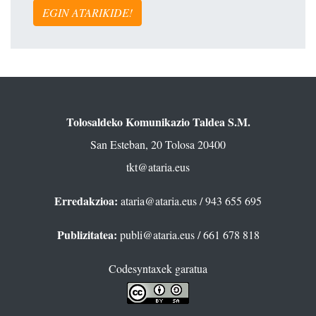
EGIN ATARIKIDE!
Tolosaldeko Komunikazio Taldea S.M.
San Esteban, 20 Tolosa 20400
tkt@ataria.eus
Erredakzioa:
ataria@ataria.eus
/ 943 655 695
Publizitatea:
publi@ataria.eus
/ 661 678 818
Codesyntaxek garatua