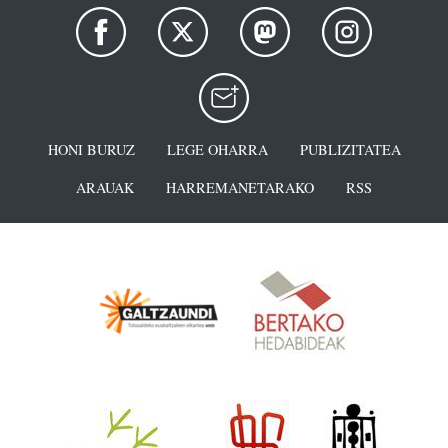
HONI BURUZ
LEGE OHARRA
PUBLIZITATEA
ARAUAK
HARREMANETARAKO
RSS