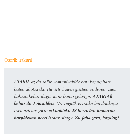
Osorik irakurri
ATARIA ez da soilik komunikabide bat: komunitate
baten ahotsa da, eta urte hauen guztien ondoren, zuen
babesa behar dugu, inoiz baino gehiago:
ATARIAk
behar du Tolosaldea
. Horregatik erronka bat daukagu
esku artean:
gure eskualdeko 28 herrietan hamarna
harpidedun berri
behar ditugu.
Zu falta zara, bazatoz?