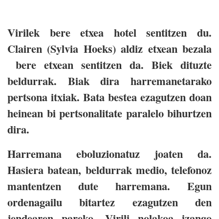
Virilek bere etxea hotel sentitzen du.
Clairen (Sylvia Hoeks) aldiz etxean bezala
bere etxean sentitzen da. Biek dituzte
beldurrak. Biak dira harremanetarako
pertsona itxiak. Bata bestea ezagutzen doan
heinean bi pertsonalitate paralelo bihurtzen
dira.
Harremana eboluzionatuz joaten da.
Hasiera batean, beldurrak medio, telefonoz
mantentzen dute harremana. Egun
ordenagailu bitartez ezagutzen den
jendearen pareko. Virili nolakoa izango