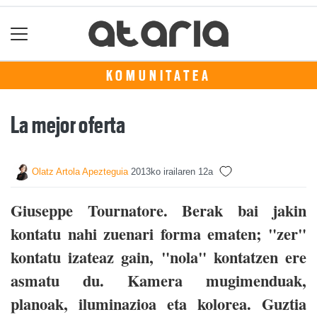
KOMUNITATEA
La mejor oferta
Olatz Artola Apezteguia
2013ko irailaren 12a
Giuseppe Tournatore. Berak bai jakin
kontatu nahi zuenari forma ematen; "zer"
kontatu izateaz gain, "nola" kontatzen ere
asmatu du. Kamera mugimenduak,
planoak, iluminazioa eta kolorea. Guztia