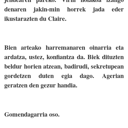
denaren jakin-min horrek jada eder
ikustarazten du Claire.
Bien arteako harremanaren oinarria eta
ardatza, ustez, konfiantza da. Biek dituzten
beldur horien atzean, badirudi, sekretupean
gordetzen duten egia dago. Agerian
geratzen den gezur handia.
Gomendagarria oso.