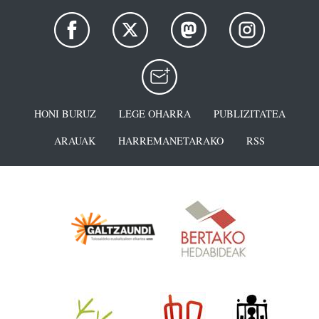
HONI BURUZ
LEGE OHARRA
PUBLIZITATEA
ARAUAK
HARREMANETARAKO
RSS