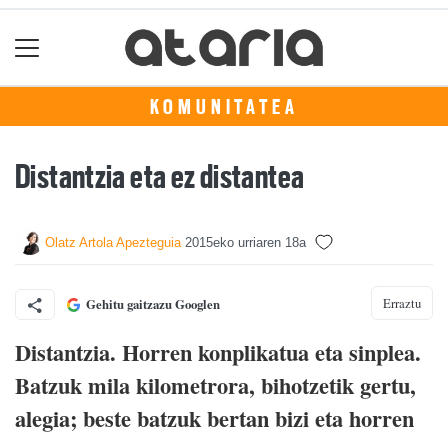
KOMUNITATEA
Distantzia eta ez distantea
Olatz Artola Apezteguia
2015eko urriaren 18a
Erraztu
Gehitu gaitzazu Googlen
Distantzia. Horren konplikatua eta sinplea.
Batzuk mila kilometrora, bihotzetik gertu,
alegia; beste batzuk bertan bizi eta horren