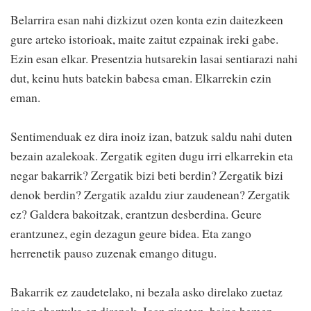
Belarrira esan nahi dizkizut ozen konta ezin daitezkeen
gure arteko istorioak, maite zaitut ezpainak ireki gabe.
Ezin esan elkar. Presentzia hutsarekin lasai sentiarazi nahi
dut, keinu huts batekin babesa eman. Elkarrekin ezin
eman.
Sentimenduak ez dira inoiz izan, batzuk saldu nahi duten
bezain azalekoak. Zergatik egiten dugu irri elkarrekin eta
negar bakarrik? Zergatik bizi beti berdin? Zergatik bizi
denok berdin? Zergatik azaldu ziur zaudenean? Zergatik
ez? Galdera bakoitzak, erantzun desberdina. Geure
erantzunez, egin dezagun geure bidea. Eta zango
herrenetik pauso zuzenak emango ditugu.
Bakarrik ez zaudetelako, ni bezala asko direlako zuetaz
inoiz ahaztuko ez direnak. Joan zineten, baina hemen