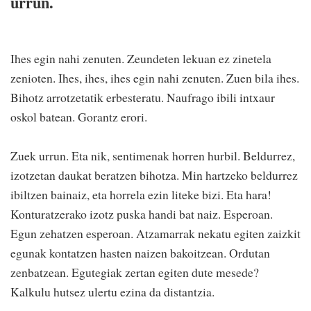
urrun.
Ihes egin nahi zenuten. Zeundeten lekuan ez zinetela
zenioten. Ihes, ihes, ihes egin nahi zenuten. Zuen bila ihes.
Bihotz arrotzetatik erbesteratu. Naufrago ibili intxaur
oskol batean. Gorantz erori.
Zuek urrun. Eta nik, sentimenak horren hurbil. Beldurrez,
izotzetan daukat beratzen bihotza. Min hartzeko beldurrez
ibiltzen bainaiz, eta horrela ezin liteke bizi. Eta hara!
Konturatzerako izotz puska handi bat naiz. Esperoan.
Egun zehatzen esperoan. Atzamarrak nekatu egiten zaizkit
egunak kontatzen hasten naizen bakoitzean. Ordutan
zenbatzean. Egutegiak zertan egiten dute mesede?
Kalkulu hutsez ulertu ezina da distantzia.