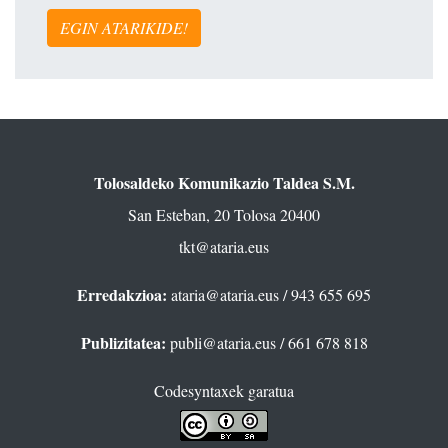
EGIN ATARIKIDE!
Tolosaldeko Komunikazio Taldea S.M.
San Esteban, 20 Tolosa 20400
tkt@ataria.eus
Erredakzioa:
ataria@ataria.eus
/ 943 655 695
Publizitatea:
publi@ataria.eus
/ 661 678 818
Codesyntaxek garatua