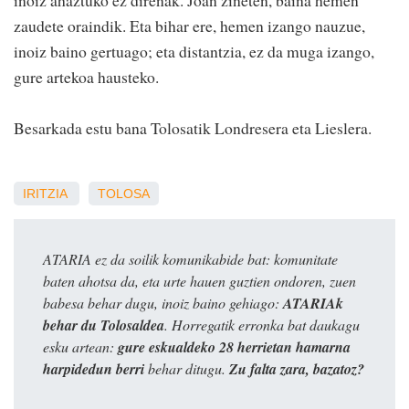
zaudete oraindik. Eta bihar ere, hemen izango nauzue,
inoiz baino gertuago; eta distantzia, ez da muga izango,
gure artekoa hausteko.
Besarkada estu bana Tolosatik Londresera eta Lieslera.
IRITZIA
TOLOSA
ATARIA ez da soilik komunikabide bat: komunitate
baten ahotsa da, eta urte hauen guztien ondoren, zuen
babesa behar dugu, inoiz baino gehiago:
ATARIAk
behar du Tolosaldea
. Horregatik erronka bat daukagu
esku artean:
gure eskualdeko 28 herrietan hamarna
harpidedun berri
behar ditugu.
Zu falta zara, bazatoz?