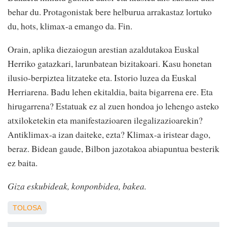
behar du. Protagonistak bere helburua arrakastaz lortuko
du, hots, klimax-a emango da. Fin.
Orain, aplika diezaiogun arestian azaldutakoa Euskal
Herriko gatazkari, larunbatean bizitakoari. Kasu honetan
ilusio-berpiztea litzateke eta. Istorio luzea da Euskal
Herriarena. Badu lehen ekitaldia, baita bigarrena ere. Eta
hirugarrena? Estatuak ez al zuen hondoa jo lehengo asteko
atxiloketekin eta manifestazioaren ilegalizazioarekin?
Antiklimax-a izan daiteke, ezta? Klimax-a iristear dago,
beraz. Bidean gaude, Bilbon jazotakoa abiapuntua besterik
ez baita.
Giza eskubideak, konponbidea, bakea.
TOLOSA