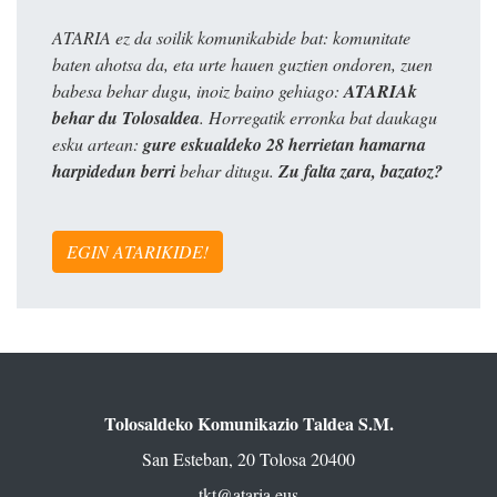
ATARIA ez da soilik komunikabide bat: komunitate
baten ahotsa da, eta urte hauen guztien ondoren, zuen
babesa behar dugu, inoiz baino gehiago:
ATARIAk
behar du Tolosaldea
. Horregatik erronka bat daukagu
esku artean:
gure eskualdeko 28 herrietan hamarna
harpidedun berri
behar ditugu.
Zu falta zara, bazatoz?
EGIN ATARIKIDE!
Tolosaldeko Komunikazio Taldea S.M.
San Esteban, 20 Tolosa 20400
tkt@ataria.eus