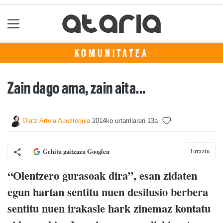
KOMUNITATEA
Zain dago ama, zain aita...
Olatz Artola Apezteguia
2014ko urtarrilaren 13a
Erraztu
Gehitu gaitzazu Googlen
“Olentzero gurasoak dira”, esan zidaten
egun hartan sentitu nuen desilusio berbera
sentitu nuen irakasle hark zinemaz kontatu