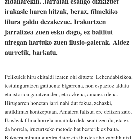
zidanarekin. Jarraian esango dizkizuet
irakasle haren hitzak, beraz, filmekiko
lilura galdu dezakezue. Irakurtzen
jarraitzea zuen esku dago, ez baititut
niregan hartuko zuen ilusio-galerak. Aldez
aurretik, barkatu.
Pelikulek hiru ekitaldi izaten ohi dituzte. Lehendabizikoa,
testuinguratzen gaituena; bigarrena, non espazioz aldatu
eta istorioa garatzen den; eta azkena, amaiera dena.
Hirugarren honetan jarri nahi dut fokua, zehazki,
antiklimax kontzeptuan. Amaiera faltsua ere deitzen zaio.
Ikusleak filma horrela amaituko dela sentitzen du, eta ez
da horrela, iruzurtzeko metodo bat besterik ez baita.
Bukaera minutu gutxira dator eta ikuslea aho zabalik utzi