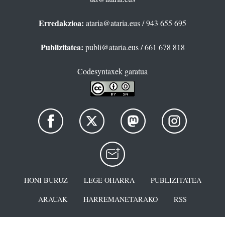
Erredakzioa:
ataria@ataria.eus
/ 943 655 695
Publizitatea:
publi@ataria.eus
/ 661 678 818
Codesyntaxek garatua
HONI BURUZ
LEGE OHARRA
PUBLIZITATEA
ARAUAK
HARREMANETARAKO
RSS