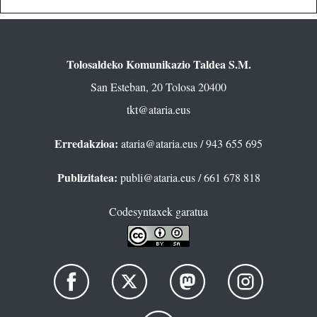
Tolosaldeko Komunikazio Taldea S.M.
San Esteban, 20 Tolosa 20400
tkt@ataria.eus
Erredakzioa:
ataria@ataria.eus
/ 943 655 695
Publizitatea:
publi@ataria.eus
/ 661 678 818
Codesyntaxek garatua