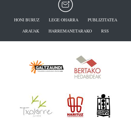
HONI BURUZ
LEGE OHARRA
PUBLIZITATEA
ARAUAK
HARREMANETARAKO
RSS