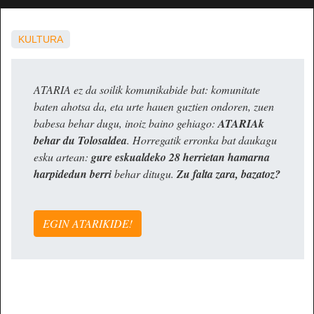
KULTURA
ATARIA ez da soilik komunikabide bat: komunitate
baten ahotsa da, eta urte hauen guztien ondoren, zuen
babesa behar dugu, inoiz baino gehiago:
ATARIAk
behar du Tolosaldea
. Horregatik erronka bat daukagu
esku artean:
gure eskualdeko 28 herrietan hamarna
harpidedun berri
behar ditugu.
Zu falta zara, bazatoz?
EGIN ATARIKIDE!