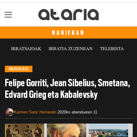
NAHIERAN
IRRATSAIOAK
IRRATIA ZUZENEAN
TELEBISTA
MUSIKASI
Felipe Gorriti, Jean Sibelius, Smetana,
Edvard Grieg eta Kabalevsky
Karmen Sanz Hernando
2020ko abenduaren 11