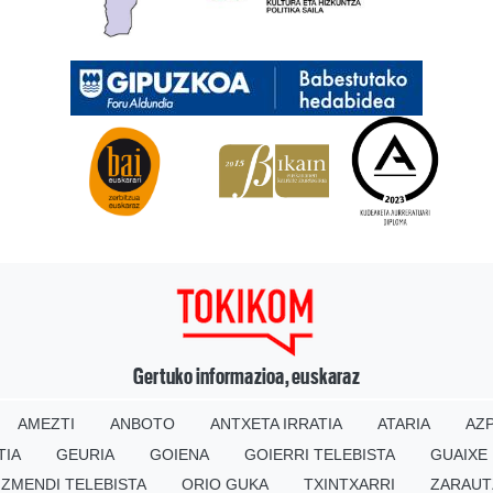
Gertuko informazioa, euskaraz
AMEZTI
ANBOTO
ANTXETA IRRATIA
ATARIA
AZP
TIA
GEURIA
GOIENA
GOIERRI TELEBISTA
GUAIXE
IZMENDI TELEBISTA
ORIO GUKA
TXINTXARRI
ZARAUT