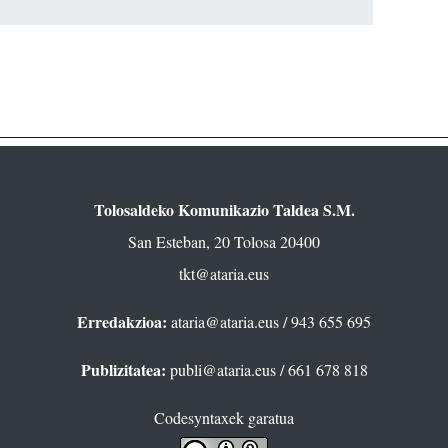
Tolosaldeko Komunikazio Taldea S.M.
San Esteban, 20 Tolosa 20400
tkt@ataria.eus
Erredakzioa:
ataria@ataria.eus
/ 943 655 695
Publizitatea:
publi@ataria.eus
/ 661 678 818
Codesyntaxek garatua