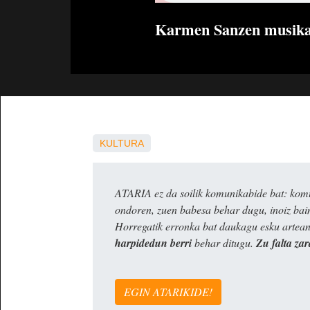
Karmen Sanzen musika k
KULTURA
ATARIA ez da soilik komunikabide bat: komun
ondoren, zuen babesa behar dugu, inoiz ba
Horregatik erronka bat daukagu esku artea
harpidedun berri
behar ditugu.
Zu falta zar
EGIN ATARIKIDE!