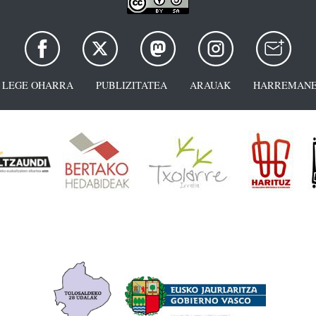
LEGE OHARRA
PUBLIZITATEA
ARAUAK
HARREMANE