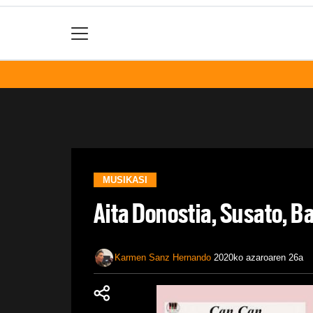
MUSIKASI
Aita Donostia, Susato, B
Karmen Sanz Hernando
2020ko azaroaren 26a