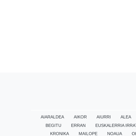
AIARALDEA
AIKOR
AIURRI
ALEA
BEGITU
ERRAN
EUSKALERRIA IRRA
KRONIKA
MAILOPE
NOAUA
O