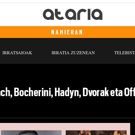
NAHIERAN
IRRATSAIOAK
IRRATIA ZUZENEAN
TELEBIST
ach, Bocherini, Hadyn, Dvorak eta O