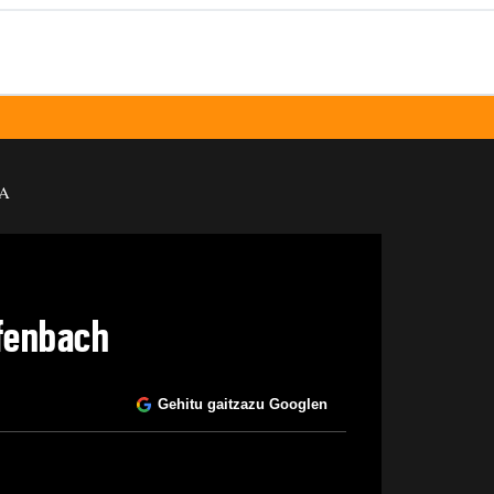
A
ffenbach
Gehitu gaitzazu Googlen