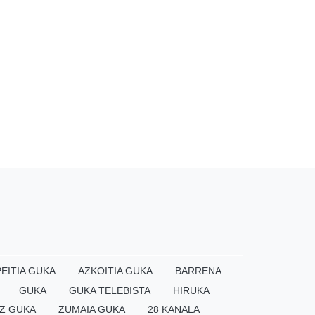
EITIA GUKA
AZKOITIA GUKA
BARRENA
GUKA
GUKA TELEBISTA
HIRUKA
Z GUKA
ZUMAIA GUKA
28 KANALA