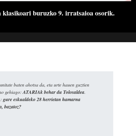
lasikoari buruzko 9. irratsaioa osorik.
itate baten ahotsa da, eta urte hauen guztien
ino gehiago:
ATARIAk behar du Tolosaldea
.
n:
gure eskualdeko 28 herrietan hamarna
a, bazatoz?