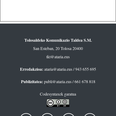
Tolosaldeko Komunikazio Taldea S.M.
San Esteban, 20 Tolosa 20400
tkt@ataria.eus
Erredakzioa:
ataria@ataria.eus
/ 943 655 695
Publizitatea:
publi@ataria.eus
/ 661 678 818
Codesyntaxek garatua