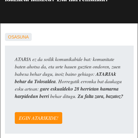
OSASUNA
ATARIA ez da soilik komunikabide bat: komunitate
baten ahotsa da, eta urte hauen guztien ondoren, zuen
babesa behar dugu, inoiz baino gehiago:
ATARIAk
behar du Tolosaldea
. Horregatik erronka bat daukagu
esku artean:
gure eskualdeko 28 herrietan hamarna
harpidedun berri
behar ditugu.
Zu falta zara, bazatoz?
EGIN ATARIKIDE!