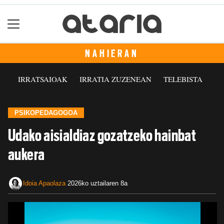
NAHIERAN
IRRATSAIOAK
IRRATIA ZUZENEAN
TELEBISTA
PSIKOPEDAGOGOA
Udako aisialdiaz gozatzeko hainbat
aukera
Idoia Apaolaza
2026ko uztailaren 8a