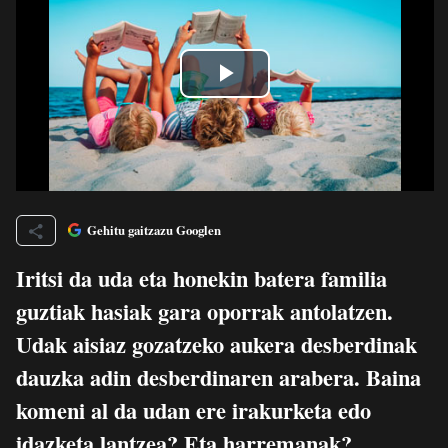
Gehitu gaitzazu Googlen
Iritsi da uda eta honekin batera familia
guztiak hasiak gara oporrak antolatzen.
Udak aisiaz gozatzeko aukera desberdinak
dauzka adin desberdinaren arabera. Baina
komeni al da udan ere irakurketa edo
idazketa lantzea? Eta harremanak?