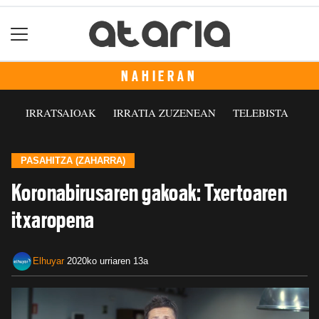
NAHIERAN
IRRATSAIOAK
IRRATIA ZUZENEAN
TELEBISTA
PASAHITZA (ZAHARRA)
Koronabirusaren gakoak: Txertoaren
itxaropena
Elhuyar
2020ko urriaren 13a