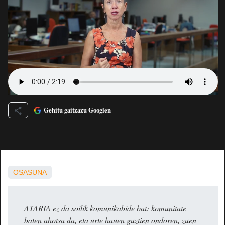
Gehitu gaitzazu Googlen
OSASUNA
ATARIA ez da soilik komunikabide bat: komunitate
baten ahotsa da, eta urte hauen guztien ondoren, zuen