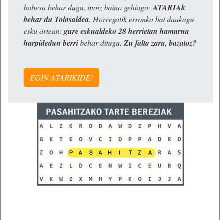
babesa behar dugu, inoiz baino gehiago:
ATARIAk
behar du Tolosaldea
. Horregatik erronka bat daukagu
esku artean:
gure eskualdeko 28 herrietan hamarna
harpidedun berri
behar ditugu.
Zu falta zara, bazatoz?
EGIN ATARIKIDE!