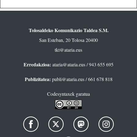
Tolosaldeko Komunikazio Taldea S.M.
San Esteban, 20 Tolosa 20400
tkt@ataria.eus
Erredakzioa:
ataria@ataria.eus
/ 943 655 695
Publizitatea:
publi@ataria.eus
/ 661 678 818
Codesyntaxek garatua