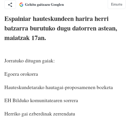
Erraztu
Gehitu gaitzazu Googlen
Espainiar hauteskundeen harira herri
batzarra burutuko dugu datorren astean,
maiatzak 17an.
Jorratuko ditugun gaiak:
Egoera orokorra
Hauteskundetarako hautagai-proposamenen bozketa
EH Bilduko komunitatearen sorrera
Herriko gai ezberdinak zerrendatu