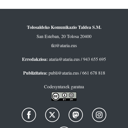
Tolosaldeko Komunikazio Taldea S.M.
San Esteban, 20 Tolosa 20400
tkt@ataria.eus
Erredakzioa:
ataria@ataria.eus
/ 943 655 695
Publizitatea:
publi@ataria.eus
/ 661 678 818
Codesyntaxek garatua