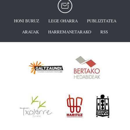
HONI BURUZ
LEGE OHARRA
PUBLIZITATEA
ARAUAK
HARREMANETARAKO
RSS