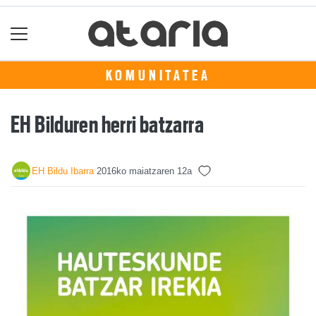
KOMUNITATEA
EH Bilduren herri batzarra
EH Bildu Ibarra
2016ko maiatzaren 12a