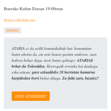
Ibarrako Kultur Etxean 19:00etan
ibarra.ehbildu.eus
IBARRA
ATARIA ez da soilik komunikabide bat: komunitate
baten ahotsa da, eta urte hauen guztien ondoren, zuen
babesa behar dugu, inoiz baino gehiago:
ATARIAk
behar du Tolosaldea
. Horregatik erronka bat daukagu
esku artean:
gure eskualdeko 28 herrietan hamarna
harpidedun berri
behar ditugu.
Zu falta zara, bazatoz?
EGIN ATARIKIDE!