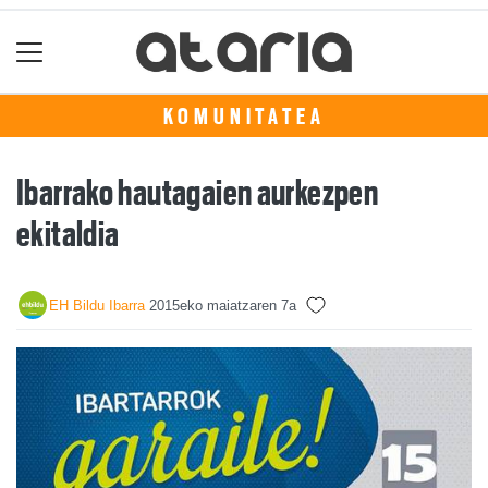
KOMUNITATEA
Ibarrako hautagaien aurkezpen
ekitaldia
EH Bildu Ibarra
2015eko maiatzaren 7a