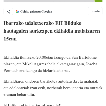
Erraztu
Gehitu gaitzazu Googlen
Ibarrako udaletxerako EH Bilduko
hautagaien aurkezpen ekitaldia maiatzaren
15ean
Ekitaldia iluntzeko 20:00etan izango da San Bartolome
plazan, eta Mikel Agirrezabala alkategaiaz gain, Joseba
Permach ere izango da hizlarietako bat.
Ekitaldiaren ondoren barrikotea antolatu da eta mahaiak
eta edalontziak izan ezik, norberak bere janaria eta ontziak
eraman behar ditu.
EH Bildurekin ibartarrok garaile!!