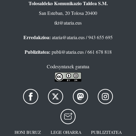
Tolosaldeko Komunikazio Taldea S.M.
San Esteban, 20 Tolosa 20400
tkt@ataria.eus
Erredakzioa:
ataria@ataria.eus
/ 943 655 695
Publizitatea:
publi@ataria.eus
/ 661 678 818
Codesyntaxek garatua
HONI BURUZ
LEGE OHARRA
PUBLIZITATEA