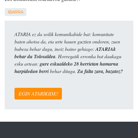
IBARRA
ATARIA ez da soilik komunikabide bat: komunitate
baten ahotsa da, eta urte hauen guztien ondoren, zuen
babesa behar dugu, inoiz baino gehiago:
ATARIAk
behar du Tolosaldea
. Horregatik erronka bat daukagu
esku artean:
gure eskualdeko 28 herrietan hamarna
harpidedun berri
behar ditugu.
Zu falta zara, bazatoz?
EGIN ATARIKIDE!