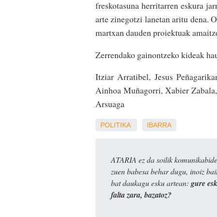
freskotasuna herritarren eskura ja
arte zinegotzi lanetan aritu dena. 
martxan dauden proiektuak amaitz
Zerrendako gainontzeko kideak hau
Itziar Arratibel, Jesus Peñagarika
Ainhoa Muñagorri, Xabier Zabala, N
Arsuaga
POLITIKA
IBARRA
ATARIA ez da soilik komunikabide 
zuen babesa behar dugu, inoiz ba
bat daukagu esku artean:
gure es
falta zara, bazatoz?