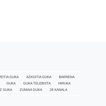
EITIA GUKA
AZKOITIA GUKA
BARRENA
GUKA
GUKA TELEBISTA
HIRUKA
Z GUKA
ZUMAIA GUKA
28 KANALA