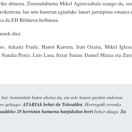
rriko dituena. Zerrendaburua Mikel Agirrezabala izango da, or
Orokorrean, lau urte hauetan egindako lanari jarraipena ematea 
ea da EH Bilduren helburua.
exek dira:
no, Arkaitz Fraile, Hanot Karrera, Irati Ozaita, Mikel Iglesi
atalia Perez, Luis Lasa, Itziar Saizar, Daniel Maiza eta Zur
bat: komunitate baten ahotsa da, eta urte hauen guztien ondoren,
ino gehiago:
ATARIAk behar du Tolosaldea
. Horregatik erronka
kualdeko 28 herrietan hamarna harpidedun berri
behar ditugu.
Zu