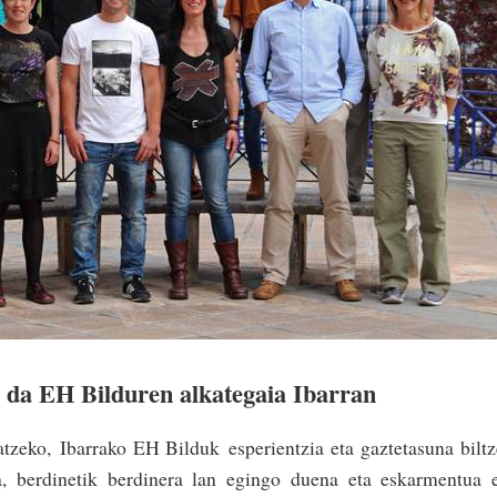
 da EH Bilduren alkategaia Ibarran
datzeko,
Ibarrako EH Bilduk
e
sperientzia eta gaztetasuna bilt
a, berdinetik berdinera lan egingo duena eta eskarmentua 