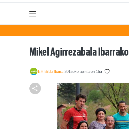
Mikel Agirrezabala Ibarrako
EH Bildu Ibarra
2015eko apirilaren 15a