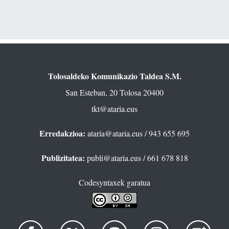
Tolosaldeko Komunikazio Taldea S.M.
San Esteban, 20 Tolosa 20400
tkt@ataria.eus
Erredakzioa:
ataria@ataria.eus
/ 943 655 695
Publizitatea:
publi@ataria.eus
/ 661 678 818
Codesyntaxek garatua