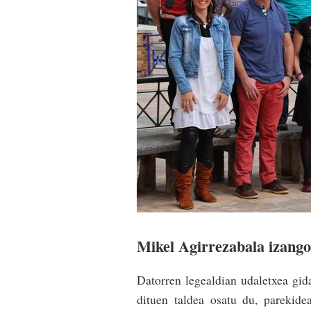
Mikel Agirrezabala izango
Datorren legealdian udaletxea gi
dituen taldea osatu du, parekide