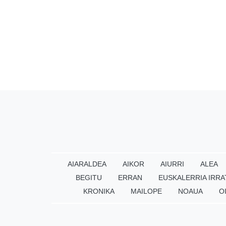
AIARALDEA
AIKOR
AIURRI
ALEA
BEGITU
ERRAN
EUSKALERRIA IRRA
KRONIKA
MAILOPE
NOAUA
O