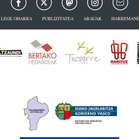
LEGE OHARRA
PUBLIZITATEA
ARAUAK
HARREMANE