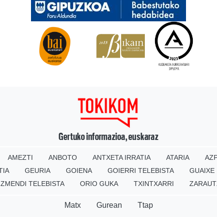
Gertuko informazioa, euskaraz
AMEZTI
ANBOTO
ANTXETA IRRATIA
ATARIA
AZP
TIA
GEURIA
GOIENA
GOIERRI TELEBISTA
GUAIXE
IZMENDI TELEBISTA
ORIO GUKA
TXINTXARRI
ZARAUT
Matx
Gurean
Ttap