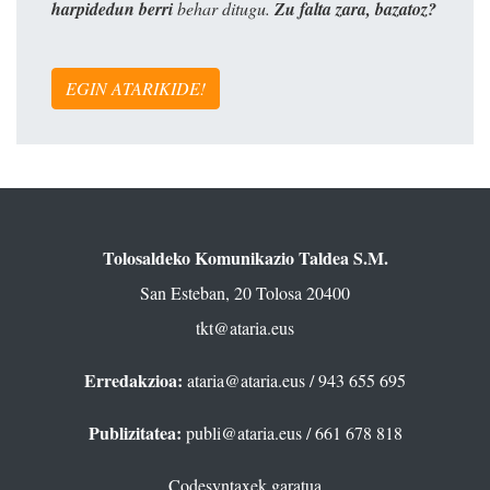
harpidedun berri
behar ditugu.
Zu falta zara, bazatoz?
EGIN ATARIKIDE!
Tolosaldeko Komunikazio Taldea S.M.
San Esteban, 20 Tolosa 20400
tkt@ataria.eus
Erredakzioa:
ataria@ataria.eus
/ 943 655 695
Publizitatea:
publi@ataria.eus
/ 661 678 818
Codesyntaxek garatua