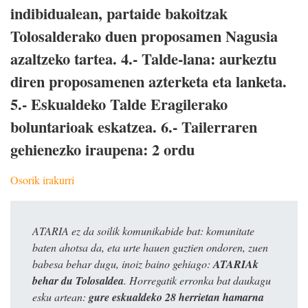
indibidualean, partaide bakoitzak
Tolosalderako duen proposamen Nagusia
azaltzeko tartea. 4.- Talde-lana: aurkeztu
diren proposamenen azterketa eta lanketa.
5.- Eskualdeko Talde Eragilerako
boluntarioak eskatzea. 6.- Tailerraren
gehienezko iraupena: 2 ordu
Osorik irakurri
ATARIA ez da soilik komunikabide bat: komunitate
baten ahotsa da, eta urte hauen guztien ondoren, zuen
babesa behar dugu, inoiz baino gehiago:
ATARIAk
behar du Tolosaldea
. Horregatik erronka bat daukagu
esku artean:
gure eskualdeko 28 herrietan hamarna