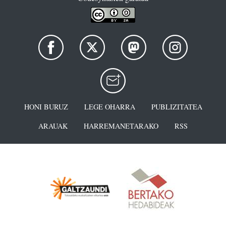
HONI BURUZ
LEGE OHARRA
PUBLIZITATEA
ARAUAK
HARREMANETARAKO
RSS