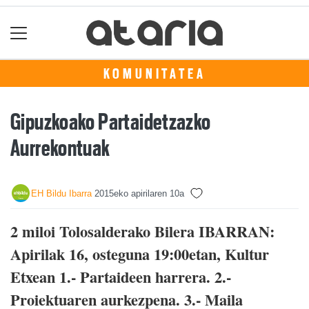
KOMUNITATEA
Gipuzkoako Partaidetzazko
Aurrekontuak
EH Bildu Ibarra
2015eko apirilaren 10a
2 miloi Tolosalderako Bilera IBARRAN:
Apirilak 16, osteguna 19:00etan, Kultur
Etxean 1.- Partaideen harrera. 2.-
Proiektuaren aurkezpena. 3.- Maila