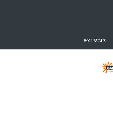
HONI BURUZ