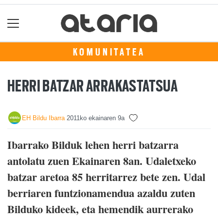
KOMUNITATEA
HERRI BATZAR ARRAKASTATSUA
EH Bildu Ibarra
2011ko ekainaren 9a
Ibarrako Bilduk lehen herri batzarra
antolatu zuen Ekainaren 8an. Udaletxeko
batzar aretoa 85 herritarrez bete zen. Udal
berriaren funtzionamendua azaldu zuten
Bilduko kideek, eta hemendik aurrerako