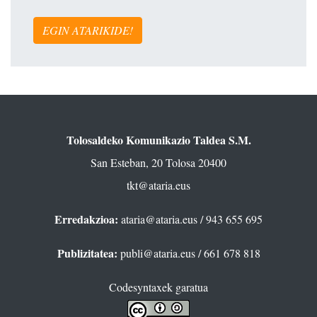
EGIN ATARIKIDE!
Tolosaldeko Komunikazio Taldea S.M.
San Esteban, 20 Tolosa 20400
tkt@ataria.eus
Erredakzioa:
ataria@ataria.eus
/ 943 655 695
Publizitatea:
publi@ataria.eus
/ 661 678 818
Codesyntaxek garatua