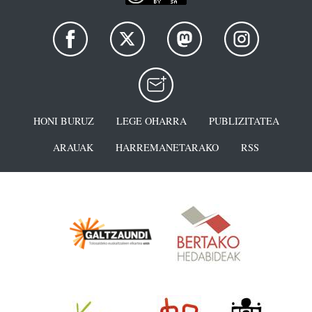
HONI BURUZ
LEGE OHARRA
PUBLIZITATEA
ARAUAK
HARREMANETARAKO
RSS