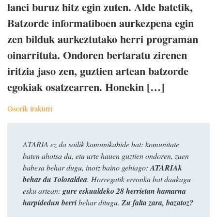
lanei buruz hitz egin zuten. Alde batetik,
Batzorde informatiboen aurkezpena egin
zen bilduk aurkeztutako herri programan
oinarrituta. Ondoren bertaratu zirenen
iritzia jaso zen, guztien artean batzorde
egokiak osatzearren. Honekin […]
Osorik irakurri
ATARIA ez da soilik komunikabide bat: komunitate
baten ahotsa da, eta urte hauen guztien ondoren, zuen
babesa behar dugu, inoiz baino gehiago:
ATARIAk
behar du Tolosaldea
. Horregatik erronka bat daukagu
esku artean:
gure eskualdeko 28 herrietan hamarna
harpidedun berri
behar ditugu.
Zu falta zara, bazatoz?