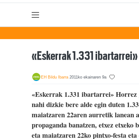
«Eskerrak 1.331 ibartarrei»
EH Bildu Ibarra
2011ko ekainaren 9a
«Eskerrak 1.331 ibartarrei» Horrez
nahi dizkie bere alde egin duten 1.33
maiatzaren 22aren aurretik lanean a
propaganda banatzen, etxez etxeko bo
eta maiatzaren 22ko pintxo-festa e