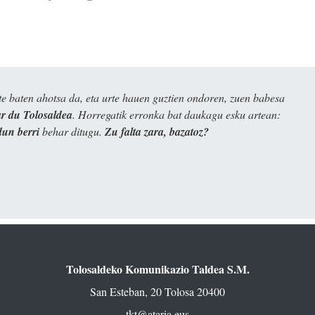
e baten ahotsa da, eta urte hauen guztien ondoren, zuen babesa
 du Tolosaldea
. Horregatik erronka bat daukagu esku artean:
dun berri
behar ditugu.
Zu falta zara, bazatoz?
Tolosaldeko Komunikazio Taldea S.M.
San Esteban, 20 Tolosa 20400
tkt@ataria.eus