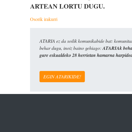
ARTEAN LORTU DUGU.
Osorik irakurri
ATARIA ez da soilik komunikabide bat: komunitat
behar dugu, inoiz baino gehiago:
ATARIAk behar
gure eskualdeko 28 herrietan hamarna harpide
EGIN ATARIKIDE!