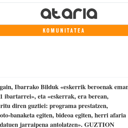
KOMUNITATEA
 gain, Ibarrako Bilduk «eskerrik beroenak ema
1 ibartarrei», eta «eskerrak, era berean,
ritu diren guztiei: programa prestatzen,
to-banaketa egiten, bideoa egiten, herri afaria
ta datuen jarraipena antolatzen». GUZTION