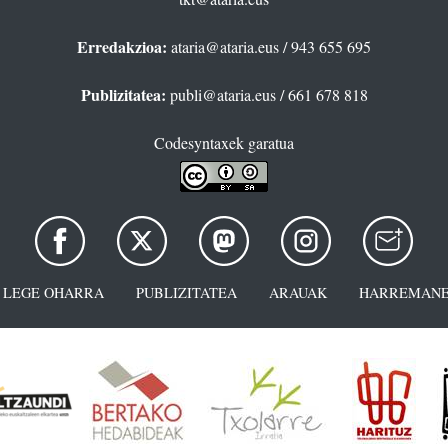
Erredakzioa:
ataria@ataria.eus
/ 943 655 695
Publizitatea:
publi@ataria.eus
/ 661 678 818
Codesyntaxek garatua
LEGE OHARRA
PUBLIZITATEA
ARAUAK
HARREMANE