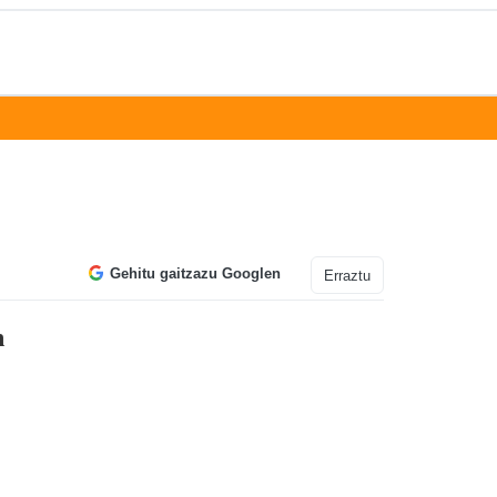
Gehitu gaitzazu Googlen
Erraztu
n