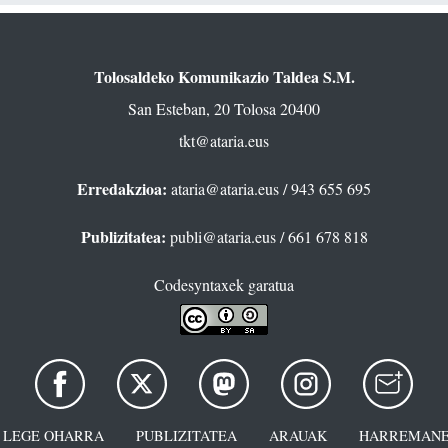
Tolosaldeko Komunikazio Taldea S.M.
San Esteban, 20 Tolosa 20400
tkt@ataria.eus
Erredakzioa:
ataria@ataria.eus
/ 943 655 695
Publizitatea:
publi@ataria.eus
/ 661 678 818
Codesyntaxek garatua
LEGE OHARRA
PUBLIZITATEA
ARAUAK
HARREMANE