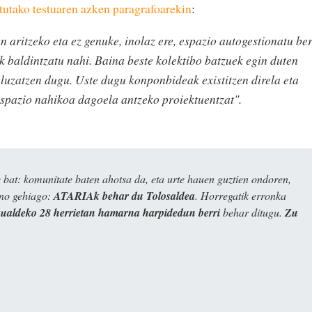
tutako testuaren azken paragrafoarekin
:
 aritzeko eta ez genuke, inolaz ere, espazio autogestionatu ber
k baldintzatu nahi. Baina beste kolektibo batzuek egin duten
luzatzen dugu. Uste dugu konponbideak existitzen direla eta
espazio nahikoa dagoela antzeko proiektuentzat".
bat: komunitate baten ahotsa da, eta urte hauen guztien ondoren,
ino gehiago:
ATARIAk behar du Tolosaldea
. Horregatik erronka
kualdeko 28 herrietan hamarna harpidedun berri
behar ditugu.
Zu