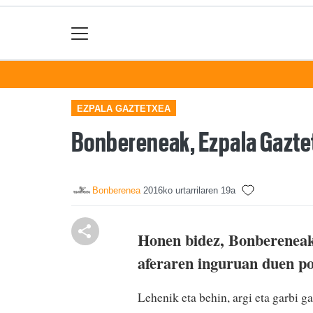
EZPALA GAZTETXEA
Bonbereneak, Ezpala Gaztet
Bonberenea
2016ko urtarrilaren 19a
Honen bidez, Bonbereneak 
aferaren inguruan duen po
Lehenik eta behin, argi eta garbi 