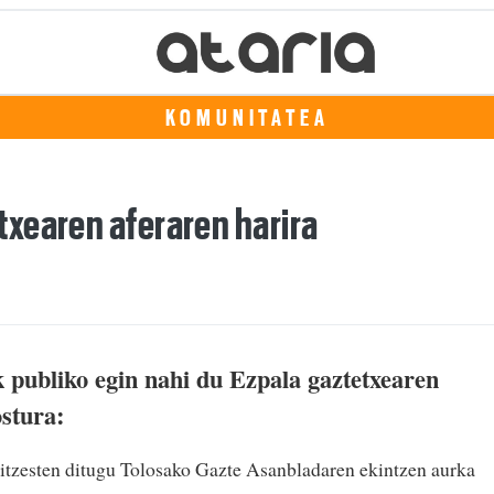
KOMUNITATEA
xearen aferaren harira
publiko egin nahi du Ezpala gaztetxearen
stura:
gaitzesten ditugu Tolosako Gazte Asanbladaren ekintzen aurka