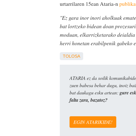
urtarrilaren 15ean Ataria-n
publika
"Ez gara inor inori aholkuak ematen
bat lortzeko bidean doan prozesuri
moduan, elkarrizketarako deialdia 
herri honetan erabilpenik gabeko 
TOLOSA
ATARIA ez da soilik komunikabide 
zuen babesa behar dugu, inoiz ba
bat daukagu esku artean:
gure es
falta zara, bazatoz?
EGIN ATARIKIDE!