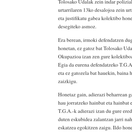
Tolosako Udalak zein indar polizia
urtarrilaren 13ko desalojoa zein ur
eta justifikatu gabea kolektibo ho
desegiteko asmoz.
Era berean, irmoki defendatzen dug
honetan, ez gatoz bat Tolosako Uda
Okupazioa izan zen gure kolektiboar
Egia da eurena defendatzeko T.G.A.
eta ez gatozela bat hauekin, baina 
zaizkigu.
Honetaz gain, adierazi beharrean g
hau jorratzeko hainbat eta hainbat e
T.G.A.-k adierazi izan du gure ere
duten eskubidea zalantzan jarri nah
eskatzea egokitzen zaigu. Ildo hone