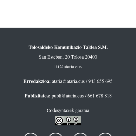
Tolosaldeko Komunikazio Taldea S.M.
San Esteban, 20 Tolosa 20400
tkt@ataria.eus
Erredakzioa:
ataria@ataria.eus
/ 943 655 695
Publizitatea:
publi@ataria.eus
/ 661 678 818
Codesyntaxek garatua