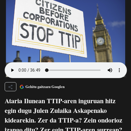
Gehitu gaitzazu Googlen
Ataria Ilunean TTIP-aren inguruan hitz
egin dugu Julen Zulaika Askapenako
kidearekin. Zer da TTIP-a? Zein ondorioz
izango ditu? Zer egin TTIP-aren aurrean?