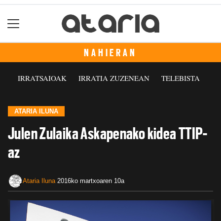
NAHIERAN
IRRATSAIOAK
IRRATIA ZUZENEAN
TELEBISTA
ATARIA ILUNA
Julen Zulaika Askapenako kidea TTIP-
az
Ataria Iluna
2016ko martxoaren 10a