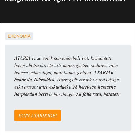
EKONOMIA
ATARIA ez da soilik komunikabide bat: komunitate
baten ahotsa da, eta urte hauen guztien ondoren, zuen
babesa behar dugu, inoiz baino gehiago:
ATARIAk
behar du Tolosaldea
. Horregatik erronka bat daukagu
esku artean:
gure eskualdeko 28 herrietan hamarna
harpidedun berri
behar ditugu.
Zu falta zara, bazatoz?
EGIN ATARIKIDE!