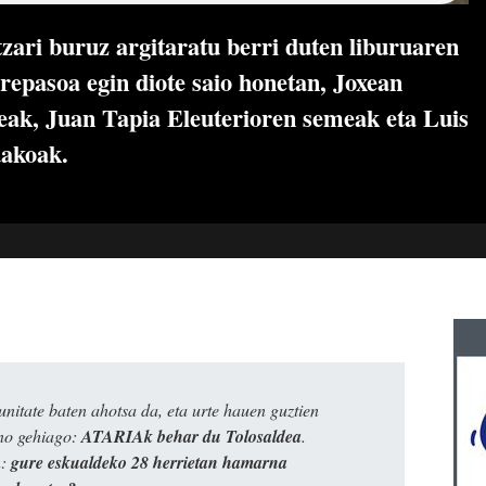
tzari buruz argitaratu berri duten liburuaren
rrepasoa egin diote saio honetan, Joxean
leak, Juan Tapia Eleuterioren semeak eta Luis
dakoak.
itate baten ahotsa da, eta urte hauen guztien
ino gehiago:
ATARIAk behar du Tolosaldea
.
n:
gure eskualdeko 28 herrietan hamarna