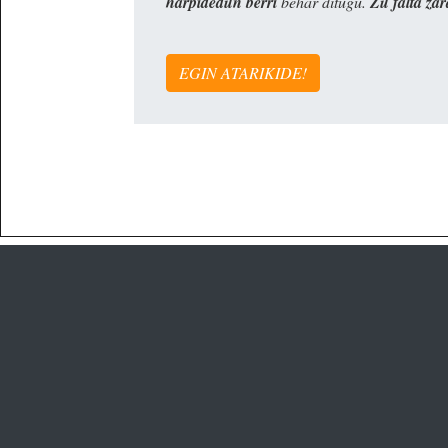
harpidedun berri
behar ditugu.
Zu falta zar
EGIN ATARIKIDE!