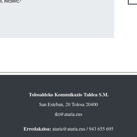
a, bazatoz?
Tolosaldeko Komunikazio Taldea S.M.
San Esteban, 20 Tolosa 20400
tkt@ataria.eus
Erredakzioa:
ataria@ataria.eus
/ 943 655 695