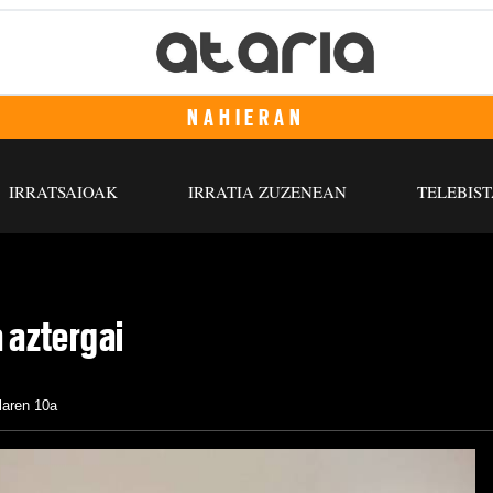
NAHIERAN
IRRATSAIOAK
IRRATIA ZUZENEAN
TELEBIST
a aztergai
ilaren 10a