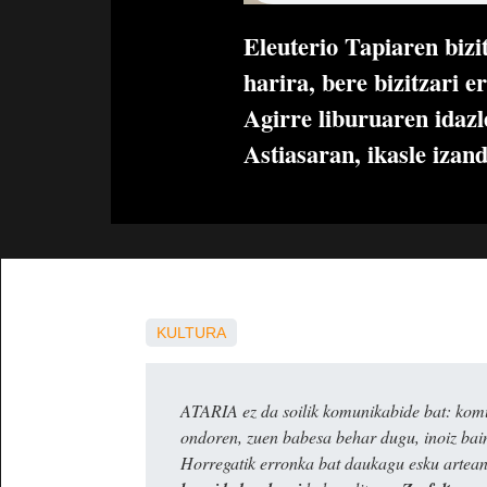
Eleuterio Tapiaren bizi
harira, bere bizitzari e
Agirre liburuaren idaz
Astiasaran, ikasle izan
KULTURA
ATARIA ez da soilik komunikabide bat: komun
ondoren, zuen babesa behar dugu, inoiz ba
Horregatik erronka bat daukagu esku artea