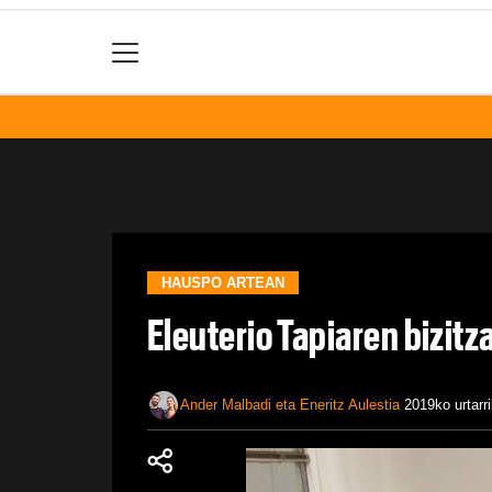
HAUSPO ARTEAN
Eleuterio Tapiaren bizitz
Ander Malbadi eta Eneritz Aulestia
2019ko urtarr