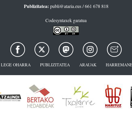
Publizitatea:
publi@ataria.eus
/ 661 678 818
Codesyntaxek garatua
LEGE OHARRA
PUBLIZITATEA
ARAUAK
HARREMANE