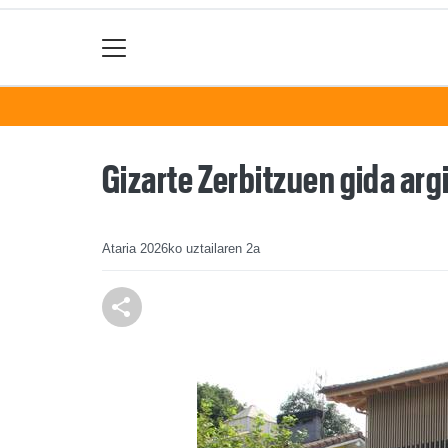
Gizarte Zerbitzuen gida arg
Ataria
2026ko uztailaren 2a