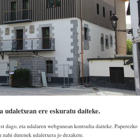
a udaletxean ere eskuratu daiteke.
est dago, eta udalaren webgunean kontsulta daiteke. Paperezko
u nahi dutenek udaletxera jo dezakete.