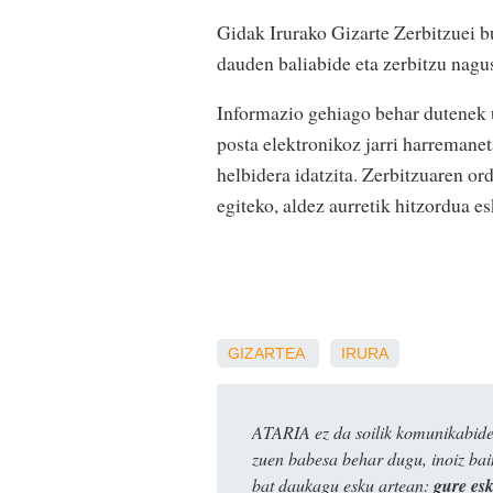
Gidak Irurako Gizarte Zerbitzuei b
dauden baliabide eta zerbitzu nagus
Informazio gehiago behar dutenek u
posta elektronikoz jarri harremane
helbidera idatzita. Zerbitzuaren ord
egiteko, aldez aurretik hitzordua e
GIZARTEA
IRURA
ATARIA ez da soilik komunikabide 
zuen babesa behar dugu, inoiz ba
bat daukagu esku artean:
gure es