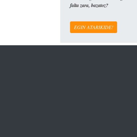
falta zara, bazatoz?
EGIN ATARIKIDE!