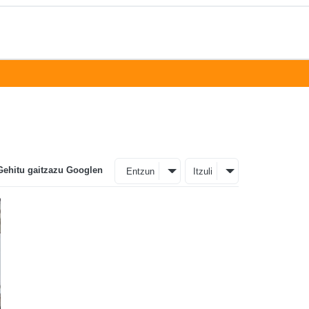
Gehitu gaitzazu Googlen
Entzun
Itzuli