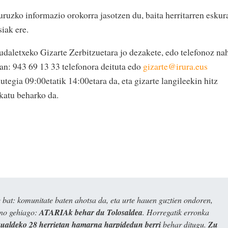
uruzko informazio orokorra jasotzen du, baita herritarren eskur
iak ere.
daletxeko Gizarte Zerbitzuetara jo dezakete, edo telefonoz na
tan: 943 69 13 33 telefonora deituta edo
gizarte@irura.eus
utegia 09:00etatik 14:00etara da, eta gizarte langileekin hitz
skatu beharko da.
bat: komunitate baten ahotsa da, eta urte hauen guztien ondoren,
ino gehiago:
ATARIAk behar du Tolosaldea
. Horregatik erronka
kualdeko 28 herrietan hamarna harpidedun berri
behar ditugu.
Zu