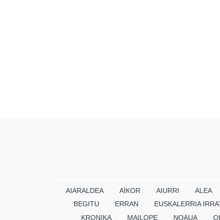
AIARALDEA
AIKOR
AIURRI
ALEA
BEGITU
ERRAN
EUSKALERRIA IRRA
KRONIKA
MAILOPE
NOAUA
O