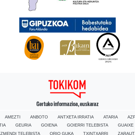
Gertuko informazioa, euskaraz
AMEZTI
ANBOTO
ANTXETA IRRATIA
ATARIA
AZP
TIA
GEURIA
GOIENA
GOIERRI TELEBISTA
GUAIXE
IZMENDI TELEBISTA
ORIO GUKA
TXINTXARRI
ZARAUT