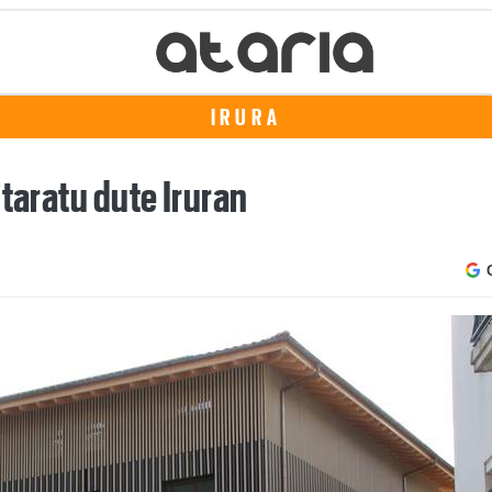
IRURA
itaratu dute Iruran