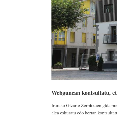
Webgunean kontsultatu, et
Irurako Gizarte Zerbitzuen gida pr
alea eskuratu edo bertan kontsultat