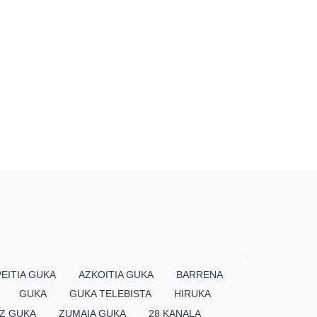
EITIA GUKA
AZKOITIA GUKA
BARRENA
GUKA
GUKA TELEBISTA
HIRUKA
Z GUKA
ZUMAIA GUKA
28 KANALA