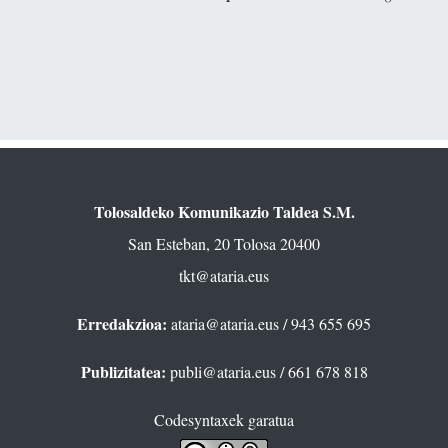
Tolosaldeko Komunikazio Taldea S.M.
San Esteban, 20 Tolosa 20400
tkt@ataria.eus
Erredakzioa:
ataria@ataria.eus
/ 943 655 695
Publizitatea:
publi@ataria.eus
/ 661 678 818
Codesyntaxek garatua