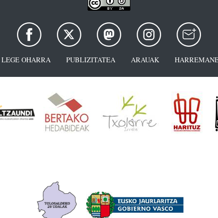
LEGE OHARRA
PUBLIZITATEA
ARAUAK
HARREMANE