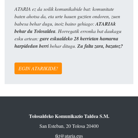
ATARIA ez da soilik komunikabide bat: komunitate
baten ahotsa da, eta urte hauen guztien ondoren, zuen
babesa behar dugu, inoiz baino gehiago:
ATARIAk
behar du Tolosaldea
. Horregatik erronka bat daukagu
esku artean:
gure eskualdeko 28 herrietan hamarna
harpidedun berri
behar ditugu.
Zu falta zara, bazatoz?
EGIN ATARIKIDE!
Tolosaldeko Komunikazio Taldea S.M.
San Esteban, 20 Tolosa 20400
tkt@ataria.eus