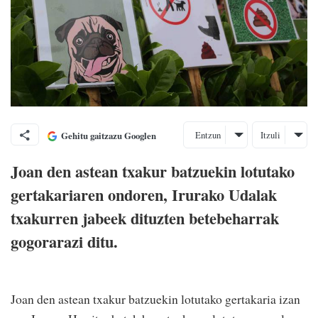
Entzun
Itzuli
Gehitu gaitzazu Googlen
Joan den astean txakur batzuekin lotutako
gertakariaren ondoren, Irurako Udalak
txakurren jabeek dituzten betebeharrak
gogorarazi ditu.
Joan den astean txakur batzuekin lotutako gertakaria izan