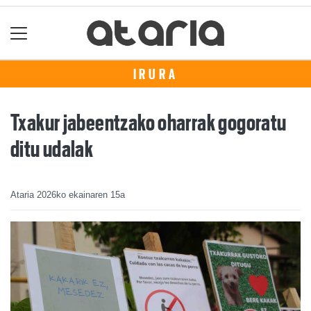
IRURA
Txakur jabeentzako oharrak gogoratu
ditu udalak
Ataria
2026ko ekainaren 15a