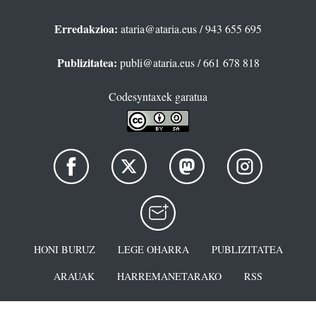
Erredakzioa:
ataria@ataria.eus
/ 943 655 695
Publizitatea:
publi@ataria.eus
/ 661 678 818
Codesyntaxek garatua
HONI BURUZ
LEGE OHARRA
PUBLIZITATEA
ARAUAK
HARREMANETARAKO
RSS