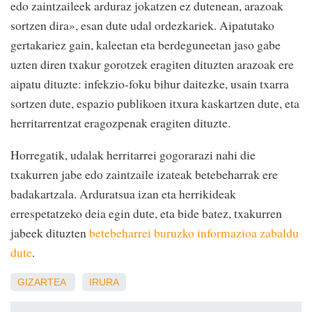
edo zaintzaileek arduraz jokatzen ez dutenean, arazoak
sortzen dira», esan dute udal ordezkariek. Aipatutako
gertakariez gain, kaleetan eta berdeguneetan jaso gabe
uzten diren txakur gorotzek eragiten dituzten arazoak ere
aipatu dituzte: infekzio-foku bihur daitezke, usain txarra
sortzen dute, espazio publikoen itxura kaskartzen dute, eta
herritarrentzat eragozpenak eragiten dituzte.
Horregatik, udalak herritarrei gogorarazi nahi die
txakurren jabe edo zaintzaile izateak betebeharrak ere
badakartzala. Arduratsua izan eta herrikideak
errespetatzeko deia egin dute, eta bide batez, txakurren
jabeek dituzten
betebeharrei buruzko informazioa zabaldu
dute
.
GIZARTEA
IRURA