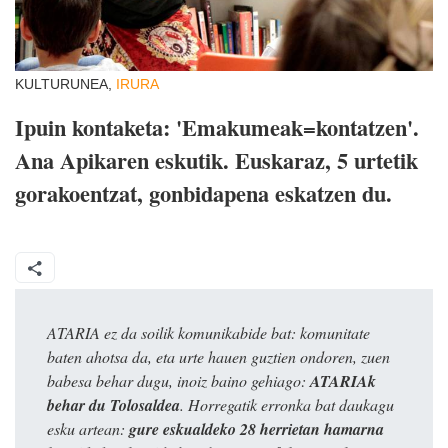
KULTURUNEA,
IRURA
Ipuin kontaketa: 'Emakumeak=kontatzen'.
Ana Apikaren eskutik. Euskaraz, 5 urtetik
gorakoentzat, gonbidapena eskatzen du.
ATARIA ez da soilik komunikabide bat: komunitate
baten ahotsa da, eta urte hauen guztien ondoren, zuen
babesa behar dugu, inoiz baino gehiago:
ATARIAk
behar du Tolosaldea
. Horregatik erronka bat daukagu
esku artean:
gure eskualdeko 28 herrietan hamarna