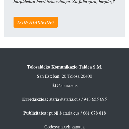
harpidedun berri
behar ditugu.
Zu falta zara, bazatoz?
EGIN ATARIKIDE!
Tolosaldeko Komunikazio Taldea S.M.
San Esteban, 20 Tolosa 20400
tkt@ataria.eus
Erredakzioa:
ataria@ataria.eus
/ 943 655 695
Publizitatea:
publi@ataria.eus
/ 661 678 818
Codesyntaxek garatua