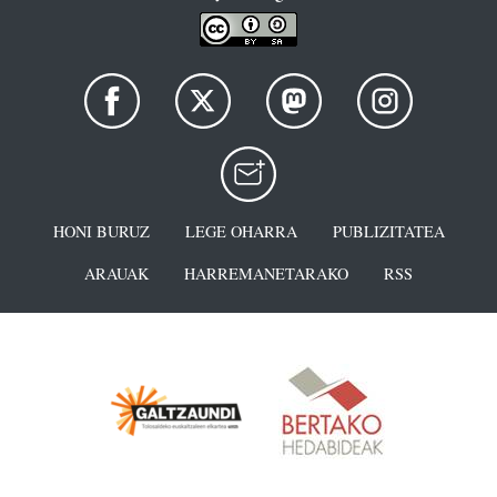
HONI BURUZ
LEGE OHARRA
PUBLIZITATEA
ARAUAK
HARREMANETARAKO
RSS