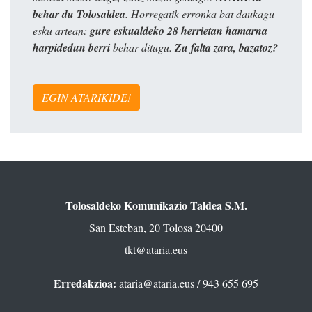
behar du Tolosaldea
. Horregatik erronka bat daukagu
esku artean:
gure eskualdeko 28 herrietan hamarna
harpidedun berri
behar ditugu.
Zu falta zara, bazatoz?
EGIN ATARIKIDE!
Tolosaldeko Komunikazio Taldea S.M.
San Esteban, 20 Tolosa 20400
tkt@ataria.eus
Erredakzioa:
ataria@ataria.eus
/ 943 655 695