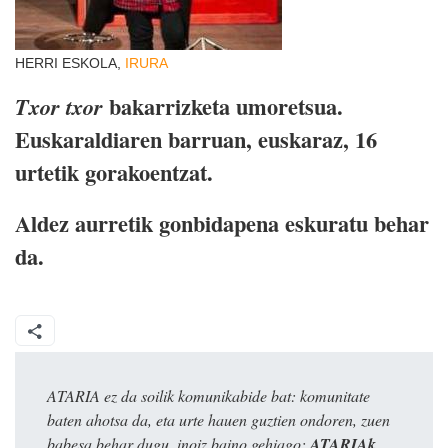
HERRI ESKOLA,
IRURA
bakarrizketa umoretsua.
Txor txor
Euskaraldiaren barruan, euskaraz, 16
urtetik gorakoentzat.
Aldez aurretik gonbidapena eskuratu behar
da.
ATARIA ez da soilik komunikabide bat: komunitate
baten ahotsa da, eta urte hauen guztien ondoren, zuen
babesa behar dugu, inoiz baino gehiago:
ATARIAk