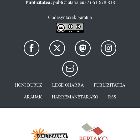
Publizitatea:
publi@ataria.eus
/ 661 678 818
Codesyntaxek garatua
HONI BURUZ
LEGE OHARRA
PUBLIZITATEA
ARAUAK
HARREMANETARAKO
RSS