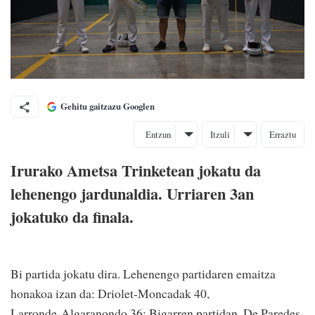
Gehitu gaitzazu Googlen
Entzun
Itzuli
Erraztu
Irurako Ametsa Trinketean jokatu da
lehenengo jardunaldia. Urriaren 3an
jokatuko da finala.
Bi partida jokatu dira. Lehenengo partidaren emaitza
honakoa izan da: Driolet-Moncadak 40,
Larronde-Algaranondo 36; Bigarren partidan, De Paredes-