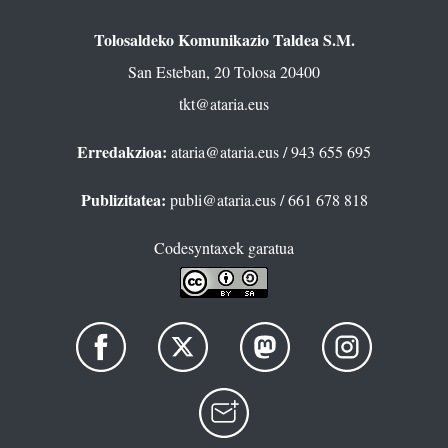
Tolosaldeko Komunikazio Taldea S.M.
San Esteban, 20 Tolosa 20400
tkt@ataria.eus
Erredakzioa:
ataria@ataria.eus
/ 943 655 695
Publizitatea:
publi@ataria.eus
/ 661 678 818
Codesyntaxek garatua