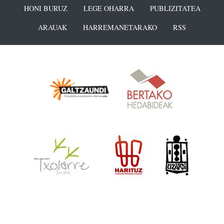
HONI BURUZ
LEGE OHARRA
PUBLIZITATEA
ARAUAK
HARREMANETARAKO
RSS