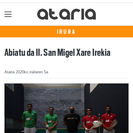
IRURA
Abiatu da II. San Migel Xare Irekia
Ataria
2020ko irailaren 5a