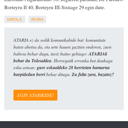
Borteyru II 40, Borteyru III-Sistiage 29 egin dute.
KIROLA
IRURA
ATARIA ez da soilik komunikabide bat: komunitate
baten ahotsa da, eta urte hauen guztien ondoren, zuen
babesa behar dugu, inoiz baino gehiago:
ATARIAk
behar du Tolosaldea
. Horregatik erronka bat daukagu
esku artean:
gure eskualdeko 28 herrietan hamarna
harpidedun berri
behar ditugu.
Zu falta zara, bazatoz?
EGIN ATARIKIDE!