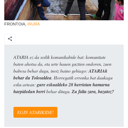
FRONTOIA,
IRURA
ATARIA ez da soilik komunikabide bat: komunitate
baten ahotsa da, eta urte hauen guztien ondoren, zuen
babesa behar dugu, inoiz baino gehiago:
ATARIAk
behar du Tolosaldea
. Horregatik erronka bat daukagu
esku artean:
gure eskualdeko 28 herrietan hamarna
harpidedun berri
behar ditugu.
Zu falta zara, bazatoz?
EGIN ATARIKIDE!