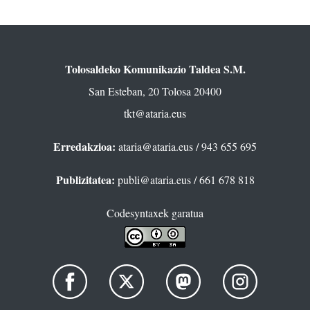
Tolosaldeko Komunikazio Taldea S.M.
San Esteban, 20 Tolosa 20400
tkt@ataria.eus
Erredakzioa:
ataria@ataria.eus
/ 943 655 695
Publizitatea:
publi@ataria.eus
/ 661 678 818
Codesyntaxek garatua