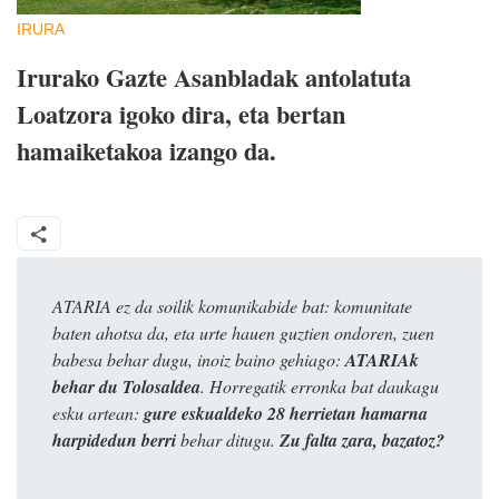
IRURA
Irurako Gazte Asanbladak antolatuta
Loatzora igoko dira, eta bertan
hamaiketakoa izango da.
ATARIA ez da soilik komunikabide bat: komunitate
baten ahotsa da, eta urte hauen guztien ondoren, zuen
babesa behar dugu, inoiz baino gehiago:
ATARIAk
behar du Tolosaldea
. Horregatik erronka bat daukagu
esku artean:
gure eskualdeko 28 herrietan hamarna
harpidedun berri
behar ditugu.
Zu falta zara, bazatoz?