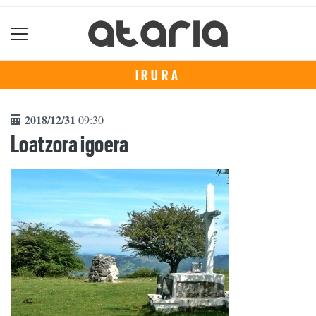
IRURA
2018/12/31
09:30
Loatzora igoera