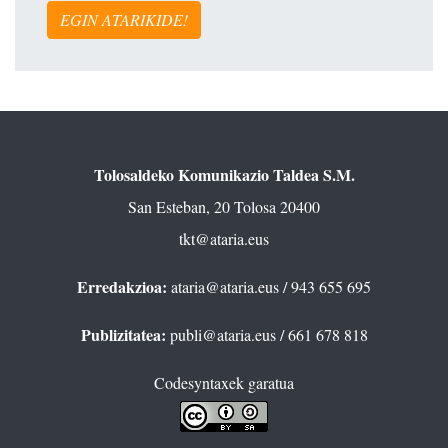
EGIN ATARIKIDE!
Tolosaldeko Komunikazio Taldea S.M.
San Esteban, 20 Tolosa 20400
tkt@ataria.eus
Erredakzioa:
ataria@ataria.eus
/ 943 655 695
Publizitatea:
publi@ataria.eus
/ 661 678 818
Codesyntaxek garatua