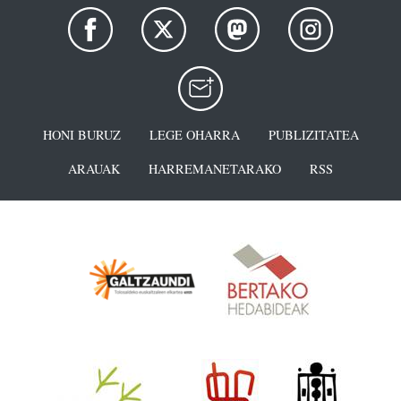
HONI BURUZ
LEGE OHARRA
PUBLIZITATEA
ARAUAK
HARREMANETARAKO
RSS