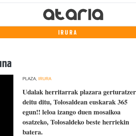
IRURA
una
PLAZA,
IRURA
Udalak herritarrak plazara gerturatze
deitu ditu, Tolosaldean euskarak 365
egun!! leloa izango duen mosaikoa
osatzeko,
Tolosaldeko beste herriekin
batera.