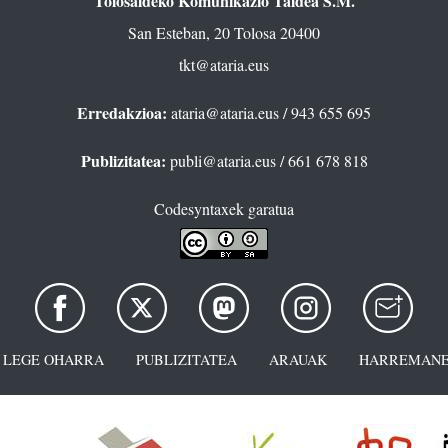
Tolosaldeko Komunikazio Taldea S.M.
San Esteban, 20 Tolosa 20400
tkt@ataria.eus
Erredakzioa:
ataria@ataria.eus
/ 943 655 695
Publizitatea:
publi@ataria.eus
/ 661 678 818
Codesyntaxek garatua
LEGE OHARRA
PUBLIZITATEA
ARAUAK
HARREMANE