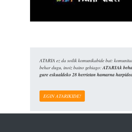
ATARIA ez da soilik komunikabide bat: komunitat
behar dugu, inoiz baino gehiago:
ATARIAk behar
gure eskualdeko 28 herrietan hamarna harpide
EGIN ATARIKIDE!