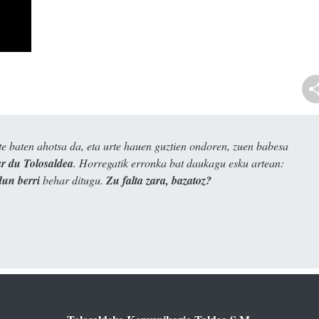
e baten ahotsa da, eta urte hauen guztien ondoren, zuen babesa
 du Tolosaldea
. Horregatik erronka bat daukagu esku artean:
dun berri
behar ditugu.
Zu falta zara, bazatoz?