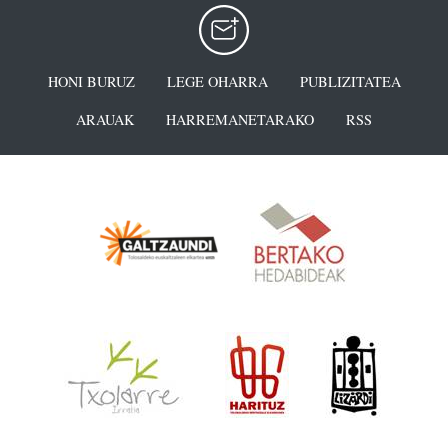
HONI BURUZ
LEGE OHARRA
PUBLIZITATEA
ARAUAK
HARREMANETARAKO
RSS