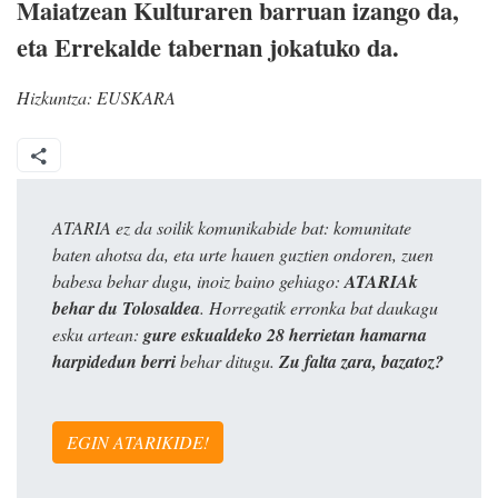
Maiatzean Kulturaren barruan izango da,
eta Errekalde tabernan jokatuko da.
Hizkuntza:
EUSKARA
ATARIA ez da soilik komunikabide bat: komunitate
baten ahotsa da, eta urte hauen guztien ondoren, zuen
babesa behar dugu, inoiz baino gehiago:
ATARIAk
behar du Tolosaldea
. Horregatik erronka bat daukagu
esku artean:
gure eskualdeko 28 herrietan hamarna
harpidedun berri
behar ditugu.
Zu falta zara, bazatoz?
EGIN ATARIKIDE!