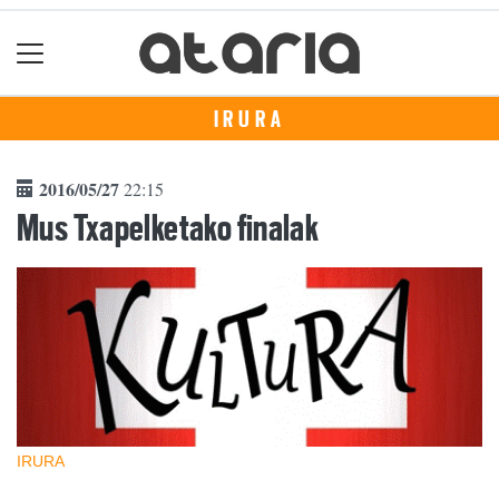
IRURA
2016/05/27
22:15
Mus Txapelketako finalak
IRURA