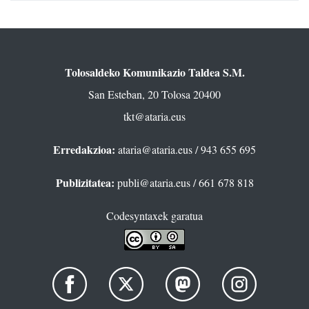
Tolosaldeko Komunikazio Taldea S.M.
San Esteban, 20 Tolosa 20400
tkt@ataria.eus
Erredakzioa:
ataria@ataria.eus
/ 943 655 695
Publizitatea:
publi@ataria.eus
/ 661 678 818
Codesyntaxek garatua