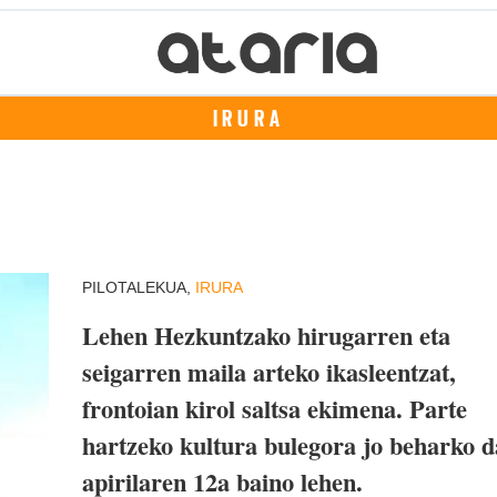
IRURA
PILOTALEKUA,
IRURA
Lehen Hezkuntzako hirugarren eta
seigarren maila arteko ikasleentzat,
frontoian kirol saltsa ekimena. Parte
hartzeko kultura bulegora jo beharko d
apirilaren 12a baino lehen.