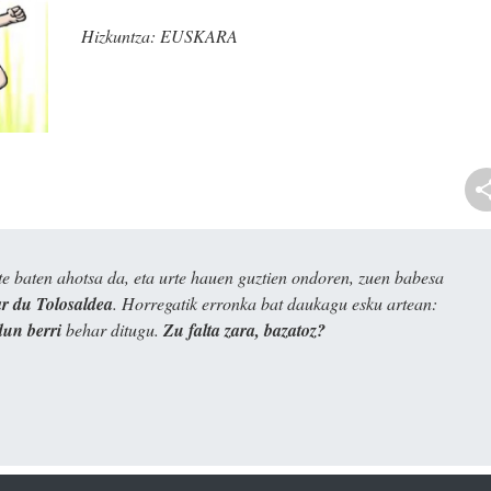
Hizkuntza:
EUSKARA
e baten ahotsa da, eta urte hauen guztien ondoren, zuen babesa
 du Tolosaldea
. Horregatik erronka bat daukagu esku artean:
dun berri
behar ditugu.
Zu falta zara, bazatoz?