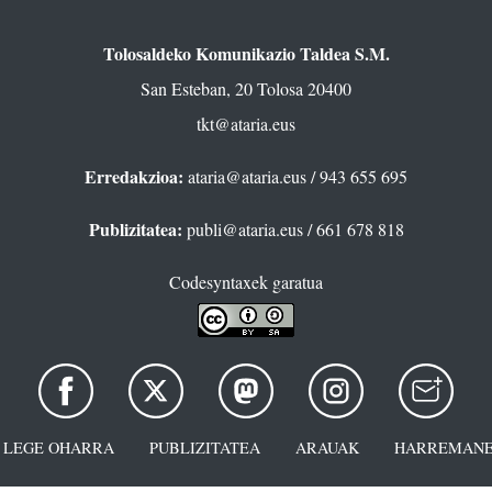
Tolosaldeko Komunikazio Taldea S.M.
San Esteban, 20 Tolosa 20400
tkt@ataria.eus
Erredakzioa:
ataria@ataria.eus
/ 943 655 695
Publizitatea:
publi@ataria.eus
/ 661 678 818
Codesyntaxek garatua
LEGE OHARRA
PUBLIZITATEA
ARAUAK
HARREMANE