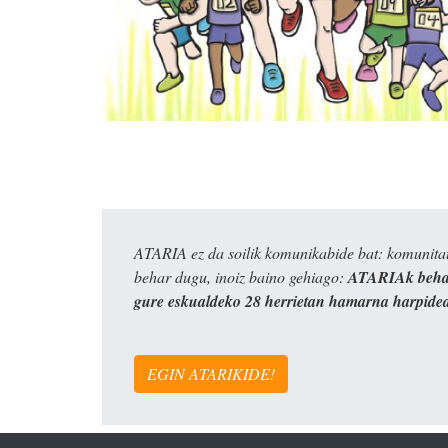
ATARIA ez da soilik komunikabide bat: komunitat
behar dugu, inoiz baino gehiago:
ATARIAk behar
gure eskualdeko 28 herrietan hamarna harpide
EGIN ATARIKIDE!