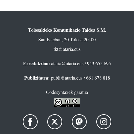
Tolosaldeko Komunikazio Taldea S.M.
San Esteban, 20 Tolosa 20400
tkt@ataria.eus
Erredakzioa:
ataria@ataria.eus
/ 943 655 695
Publizitatea:
publi@ataria.eus
/ 661 678 818
Codesyntaxek garatua