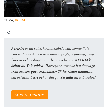
ELIZA,
IRURA
ATARIA ez da soilik komunikabide bat: komunitate
baten ahotsa da, eta urte hauen guztien ondoren, zuen
babesa behar dugu, inoiz baino gehiago:
ATARIAk
behar du Tolosaldea
. Horregatik erronka bat daukagu
esku artean:
gure eskualdeko 28 herrietan hamarna
harpidedun berri
behar ditugu.
Zu falta zara, bazatoz?
EGIN ATARIKIDE!