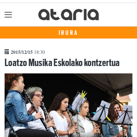
IRURA
2015/12/15
18:30
Loatzo Musika Eskolako kontzertua