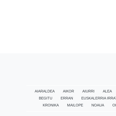
AIARALDEA
AIKOR
AIURRI
ALEA
BEGITU
ERRAN
EUSKALERRIA IRRA
KRONIKA
MAILOPE
NOAUA
O