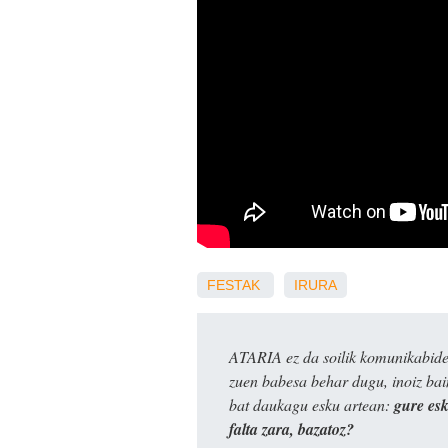
FESTAK
IRURA
ATARIA ez da soilik komunikabide 
zuen babesa behar dugu, inoiz ba
bat daukagu esku artean:
gure es
falta zara, bazatoz?