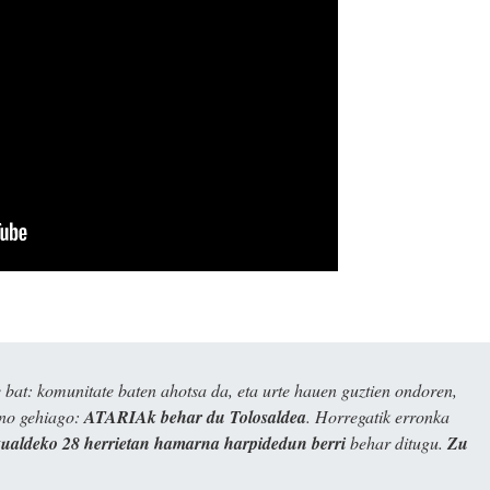
bat: komunitate baten ahotsa da, eta urte hauen guztien ondoren,
ino gehiago:
ATARIAk behar du Tolosaldea
. Horregatik erronka
kualdeko 28 herrietan hamarna harpidedun berri
behar ditugu.
Zu