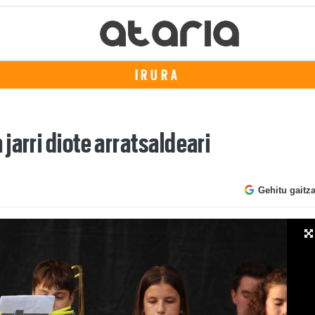
IRURA
jarri diote arratsaldeari
Gehitu gaitz