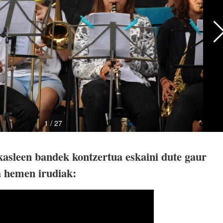
asleen bandek kontzertua eskaini dute gaur
a hemen irudiak: