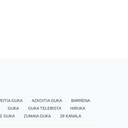
EITIA GUKA
AZKOITIA GUKA
BARRENA
GUKA
GUKA TELEBISTA
HIRUKA
Z GUKA
ZUMAIA GUKA
28 KANALA