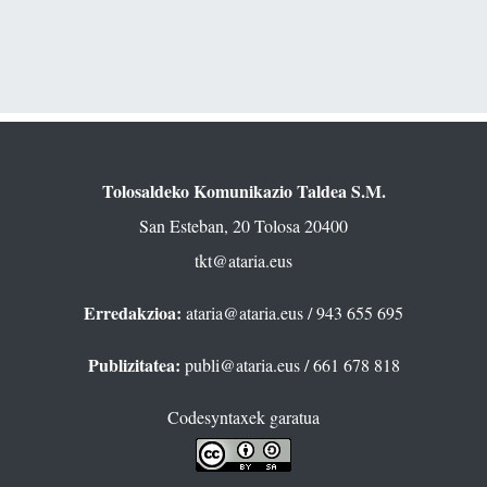
Tolosaldeko Komunikazio Taldea S.M.
San Esteban, 20 Tolosa 20400
tkt@ataria.eus
Erredakzioa:
ataria@ataria.eus
/ 943 655 695
Publizitatea:
publi@ataria.eus
/ 661 678 818
Codesyntaxek garatua