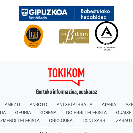
Gertuko informazioa, euskaraz
AMEZTI
ANBOTO
ANTXETA IRRATIA
ATARIA
AZP
TIA
GEURIA
GOIENA
GOIERRI TELEBISTA
GUAIXE
IZMENDI TELEBISTA
ORIO GUKA
TXINTXARRI
ZARAUT