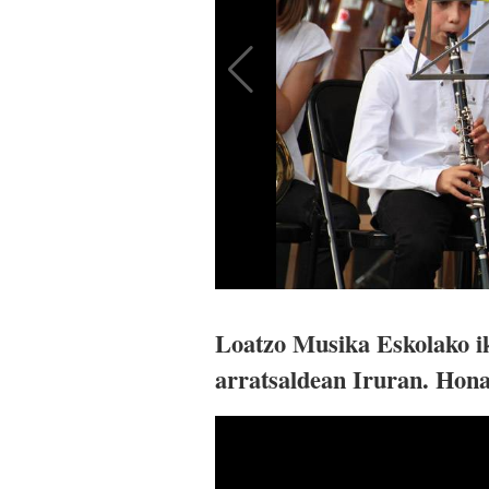
Loatzo Musika Eskolako ik
arratsaldean Iruran. Hon