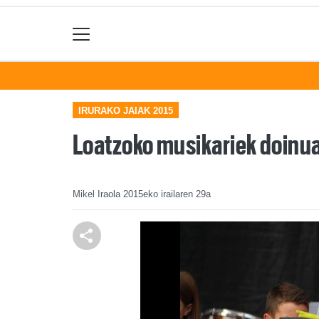
IRURAKO JAIAK 2015
Loatzoko musikariek doinua 
Mikel Iraola
2015eko irailaren 29a