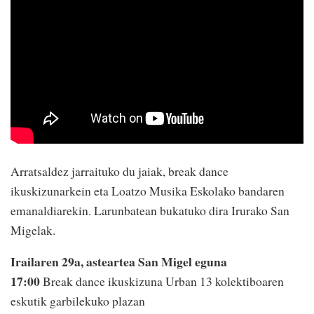
Arratsaldez jarraituko du jaiak, break dance
ikuskizunarkein eta Loatzo Musika Eskolako bandaren
emanaldiarekin. Larunbatean bukatuko dira Irurako San
Migelak.
Irailaren 29a, asteartea San Migel eguna
17:00
Break dance ikuskizuna Urban 13 kolektiboaren
eskutik garbilekuko plazan