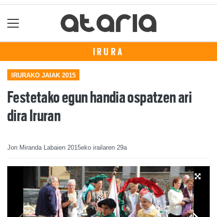
IRURA
IRURAKO JAIAK 2015
Festetako egun handia ospatzen ari
dira Iruran
Jon Miranda Labaien
2015eko irailaren 29a