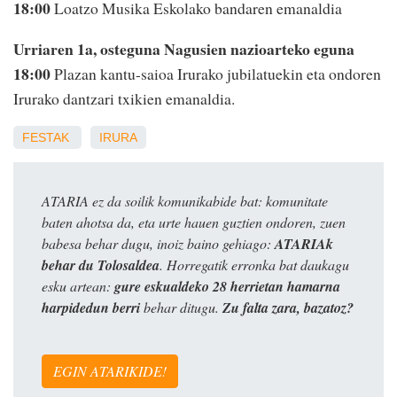
18:00
Loatzo Musika Eskolako bandaren emanaldia
Urriaren 1a, osteguna Nagusien nazioarteko eguna
18:00
Plazan kantu-saioa Irurako jubilatuekin eta ondoren
Irurako dantzari txikien emanaldia.
FESTAK
IRURA
ATARIA ez da soilik komunikabide bat: komunitate
baten ahotsa da, eta urte hauen guztien ondoren, zuen
babesa behar dugu, inoiz baino gehiago:
ATARIAk
behar du Tolosaldea
. Horregatik erronka bat daukagu
esku artean:
gure eskualdeko 28 herrietan hamarna
harpidedun berri
behar ditugu.
Zu falta zara, bazatoz?
EGIN ATARIKIDE!