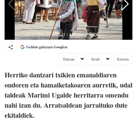
Gehitu gaitzazu Googlen
Entzun
Itzuli
Erraztu
Herriko dantzari txikien emanaldiaren
ondoren eta hamaiketakoaren aurretik, udal
taldeak Marimi Ugalde herritarra omendu
nahi izan du. Arratsaldean jarraituko dute
ekitaldiek.