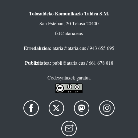
Tolosaldeko Komunikazio Taldea S.M.
San Esteban, 20 Tolosa 20400
tkt@ataria.eus
Erredakzioa:
ataria@ataria.eus
/ 943 655 695
Publizitatea:
publi@ataria.eus
/ 661 678 818
Codesyntaxek garatua