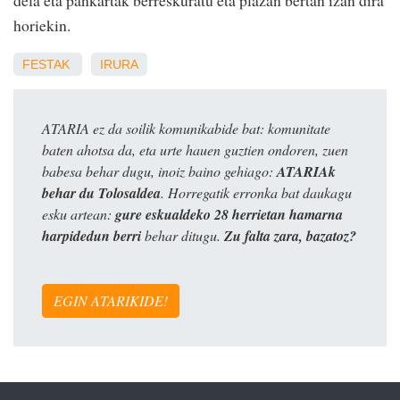
dela eta pankartak berreskuratu eta plazan bertan izan dira
horiekin.
FESTAK
IRURA
ATARIA ez da soilik komunikabide bat: komunitate
baten ahotsa da, eta urte hauen guztien ondoren, zuen
babesa behar dugu, inoiz baino gehiago:
ATARIAk
behar du Tolosaldea
. Horregatik erronka bat daukagu
esku artean:
gure eskualdeko 28 herrietan hamarna
harpidedun berri
behar ditugu.
Zu falta zara, bazatoz?
EGIN ATARIKIDE!