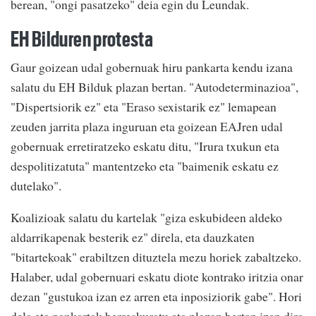
berean, "ongi pasatzeko" deia egin du Leundak.
EH Bilduren protesta
Gaur goizean udal gobernuak hiru pankarta kendu izana
salatu du EH Bilduk plazan bertan. "Autodeterminazioa",
"Dispertsiorik ez" eta "Eraso sexistarik ez" lemapean
zeuden jarrita plaza inguruan eta goizean EAJren udal
gobernuak erretiratzeko eskatu ditu, "Irura txukun eta
despolitizatuta" mantentzeko eta "baimenik eskatu ez
dutelako".
Koalizioak salatu du kartelak "giza eskubideen aldeko
aldarrikapenak besterik ez" direla, eta dauzkaten
"bitartekoak" erabiltzen dituztela mezu horiek zabaltzeko.
Halaber, udal gobernuari eskatu diote kontrako iritzia onar
dezan "gustukoa izan ez arren eta inposiziorik gabe". Hori