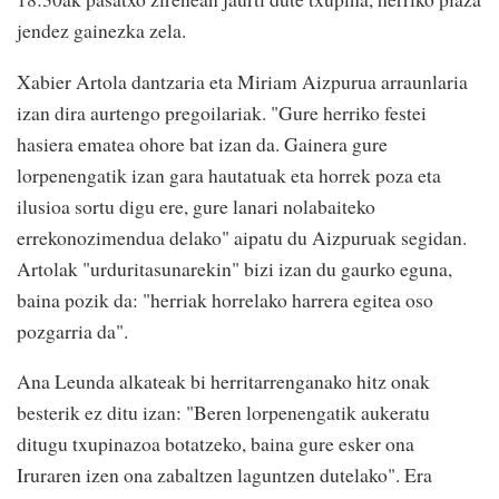
jendez gainezka zela.
Xabier Artola dantzaria eta Miriam Aizpurua arraunlaria
izan dira aurtengo pregoilariak. "Gure herriko festei
hasiera ematea ohore bat izan da. Gainera gure
lorpenengatik izan gara hautatuak eta horrek poza eta
ilusioa sortu digu ere, gure lanari nolabaiteko
errekonozimendua delako" aipatu du Aizpuruak segidan.
Artolak "urduritasunarekin" bizi izan du gaurko eguna,
baina pozik da: "herriak horrelako harrera egitea oso
pozgarria da".
Ana Leunda alkateak bi herritarrenganako hitz onak
besterik ez ditu izan: "Beren lorpenengatik aukeratu
ditugu txupinazoa botatzeko, baina gure esker ona
Iruraren izen ona zabaltzen laguntzen dutelako". Era