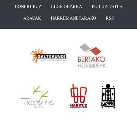
HONI BURUZ
LEGE OHARRA
PUBLIZITATEA
ARAUAK
HARREMANETARAKO
RSS