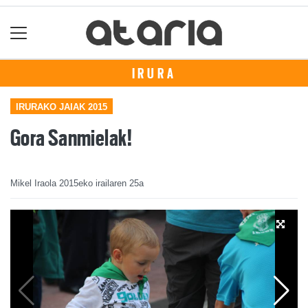
IRURA
IRURAKO JAIAK 2015
Gora Sanmielak!
Mikel Iraola
2015eko irailaren 25a