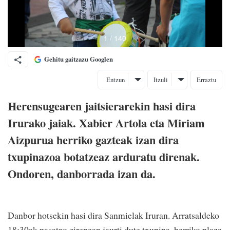
Gehitu gaitzazu Googlen
Entzun
Itzuli
Erraztu
Herensugearen jaitsierarekin hasi dira
Irurako jaiak. Xabier Artola eta Miriam
Aizpurua herriko gazteak izan dira
txupinazoa botatzeaz arduratu direnak.
Ondoren, danborrada izan da.
Danbor hotsekin hasi dira Sanmielak Iruran. Arratsaldeko
18:30ak pasatxo zirenean jaurti dute txupina, herriko plaza