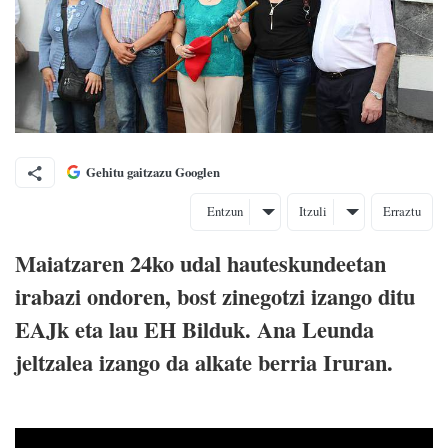
Gehitu gaitzazu Googlen
Entzun
Itzuli
Erraztu
Maiatzaren 24ko udal hauteskundeetan
irabazi ondoren, bost zinegotzi izango ditu
EAJk eta lau EH Bilduk. Ana Leunda
jeltzalea izango da alkate berria Iruran.