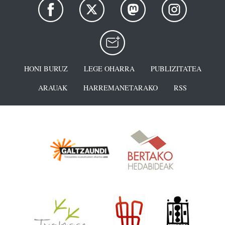
HONI BURUZ
LEGE OHARRA
PUBLIZITATEA
ARAUAK
HARREMANETARAKO
RSS