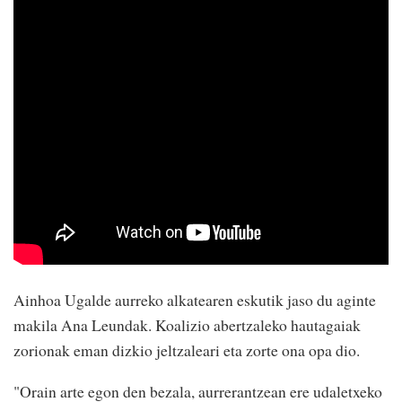
Ainhoa Ugalde aurreko alkatearen eskutik jaso du aginte
makila Ana Leundak. Koalizio abertzaleko hautagaiak
zorionak eman dizkio jeltzaleari eta zorte ona opa dio.
"Orain arte egon den bezala, aurrerantzean ere udaletxeko