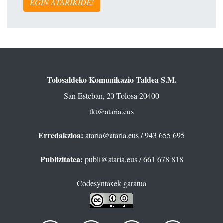
EGIN ATARIKIDE!
Tolosaldeko Komunikazio Taldea S.M.
San Esteban, 20 Tolosa 20400
tkt@ataria.eus
Erredakzioa:
ataria@ataria.eus
/ 943 655 695
Publizitatea:
publi@ataria.eus
/ 661 678 818
Codesyntaxek garatua