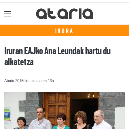
IRURA
Iruran EAJko Ana Leundak hartu du
alkatetza
Ataria
2015eko ekainaren 13a