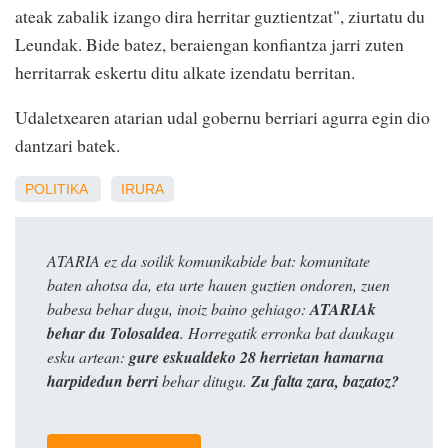
ateak zabalik izango dira herritar guztientzat", ziurtatu du
Leundak. Bide batez, beraiengan konfiantza jarri zuten
herritarrak eskertu ditu alkate izendatu berritan.
Udaletxearen atarian udal gobernu berriari agurra egin dio
dantzari batek.
POLITIKA
IRURA
ATARIA ez da soilik komunikabide bat: komunitate
baten ahotsa da, eta urte hauen guztien ondoren, zuen
babesa behar dugu, inoiz baino gehiago:
ATARIAk
behar du Tolosaldea
. Horregatik erronka bat daukagu
esku artean:
gure eskualdeko 28 herrietan hamarna
harpidedun berri
behar ditugu.
Zu falta zara, bazatoz?