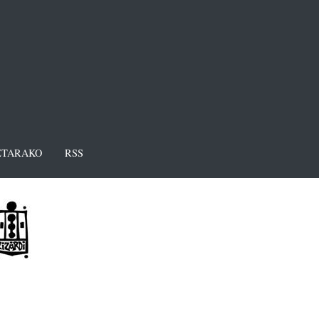
TARAKO
RSS