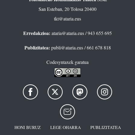
San Esteban, 20 Tolosa 20400
tkt@ataria.eus
Erredakzioa:
ataria@ataria.eus
/ 943 655 695
Publizitatea:
publi@ataria.eus
/ 661 678 818
Codesyntaxek garatua
HONI BURUZ
LEGE OHARRA
PUBLIZITATEA