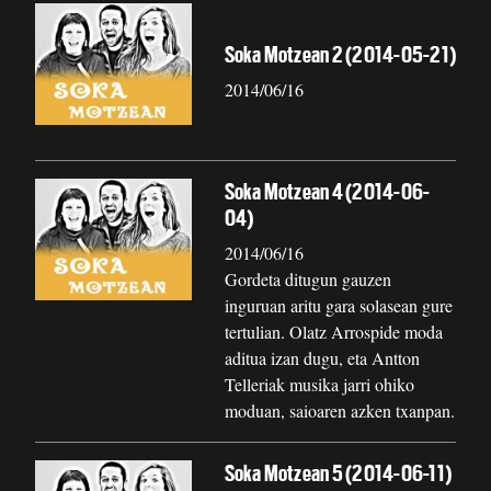
Soka Motzean 2 (2014-05-21)
2014/06/16
Soka Motzean 4 (2014-06-
04)
2014/06/16
Gordeta ditugun gauzen
inguruan aritu gara solasean gure
tertulian. Olatz Arrospide moda
aditua izan dugu, eta Antton
Telleriak musika jarri ohiko
moduan, saioaren azken txanpan.
Soka Motzean 5 (2014-06-11)