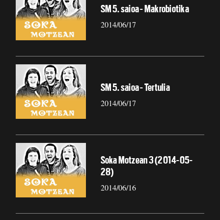
SM 5. saioa - Makrobiotika
2014/06/17
SM 5. saioa - Tertulia
2014/06/17
Soka Motzean 3 (2014-05-
28)
2014/06/16