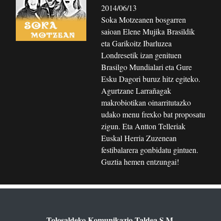
2014/06/13
Soka Motzeanen bosgarren
saioan Elene Mujika Brasildik
eta Garikoitz Ibarluzea
Londresetik izan genituen
Brasilgo Mundialari eta Gure
Esku Dagori buruz hitz egiteko.
Agurtzane Larrañagak
makrobiotikan oinarritutazko
udako menu frexko bat proposatu
zigun. Eta Antton Telleriak
Euskal Herria Zuzenean
festibalarera gonbidatu gintuen.
Guztia hemen entzungai!
Tolosaldeko Komunikazio Taldea S.M.