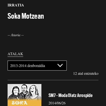
IRRATIA
Soka Motzean
-- Ataria --
ATALAK
12 atal entzuteko
SM7 - Moda Olatz Arrospide
2014/06/26