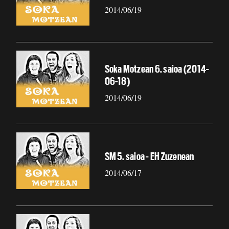
2014/06/19
Soka Motzean 6. saioa (2014-
06-18)
2014/06/19
SM 5. saioa - EH Zuzenean
2014/06/17