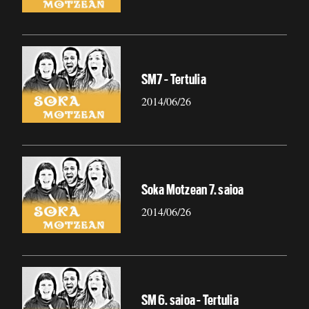
SM7 - Tertulia
2014/06/26
Soka Motzean 7. saioa
2014/06/26
SM 6. saioa - Tertulia