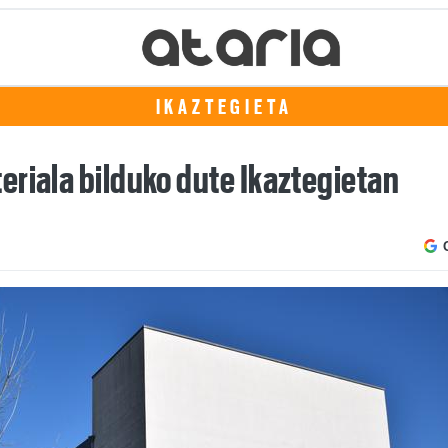
IKAZTEGIETA
eriala bilduko dute Ikaztegietan