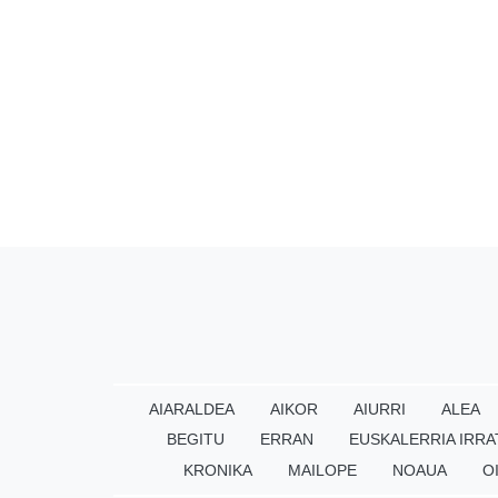
AIARALDEA
AIKOR
AIURRI
ALEA
BEGITU
ERRAN
EUSKALERRIA IRRA
KRONIKA
MAILOPE
NOAUA
O