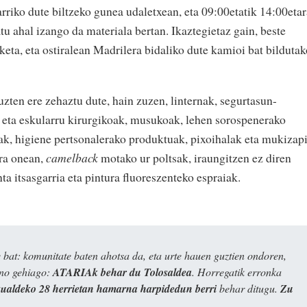
arriko dute biltzeko gunea udaletxean, eta 09:00etatik 14:00etar
tu ahal izango da materiala bertan. Ikaztegietaz gain, beste
lketa, eta ostiralean Madrilera bidaliko dute kamioi bat bilduta
zten ere zehaztu dute, hain zuzen, linternak, segurtasun-
 eta eskularru kirurgikoak, musukoak, lehen sorospenerako
ak, higiene pertsonalerako produktuak, pixoihalak eta mukizap
era onean,
camelback
motako ur poltsak, iraungitzen ez diren
nta itsasgarria eta pintura fluoreszenteko espraiak.
bat: komunitate baten ahotsa da, eta urte hauen guztien ondoren,
ino gehiago:
ATARIAk behar du Tolosaldea
. Horregatik erronka
kualdeko 28 herrietan hamarna harpidedun berri
behar ditugu.
Zu