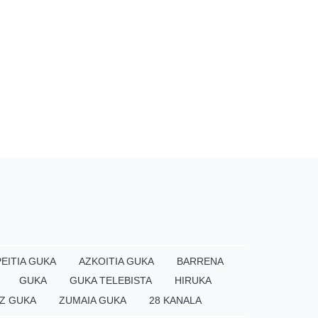
EITIA GUKA
AZKOITIA GUKA
BARRENA
GUKA
GUKA TELEBISTA
HIRUKA
Z GUKA
ZUMAIA GUKA
28 KANALA