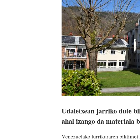
Udaletxean jarriko dute bi
ahal izango da materiala b
Venezuelako lurrikararen biktimei 