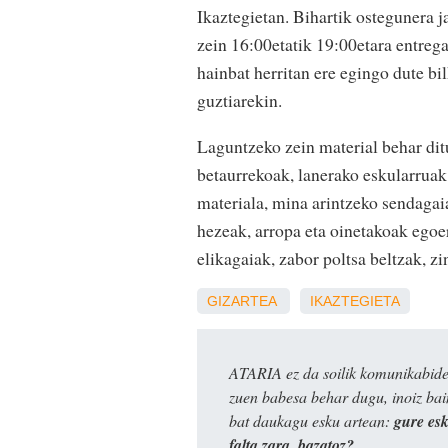
Ikaztegietan. Bihartik ostegunera j
zein 16:00etatik 19:00etara entrega
hainbat herritan ere egingo dute bi
guztiarekin.
Laguntzeko zein material behar ditu
betaurrekoak, lanerako eskularruak
materiala, mina arintzeko sendagai
hezeak, arropa eta oinetakoak ego
elikagaiak, zabor poltsa beltzak, zi
GIZARTEA
IKAZTEGIETA
ATARIA ez da soilik komunikabide 
zuen babesa behar dugu, inoiz ba
bat daukagu esku artean:
gure es
falta zara, bazatoz?