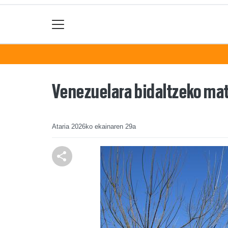
Venezuelara bidaltzeko mat
Ataria
2026ko ekainaren 29a