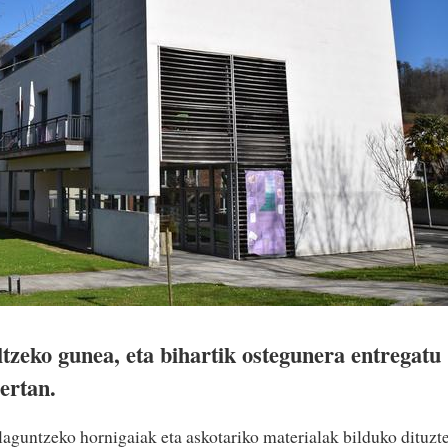
ltzeko gunea, eta bihartik ostegunera entregatu
ertan.
laguntzeko hornigaiak eta askotariko materialak bilduko dituzt