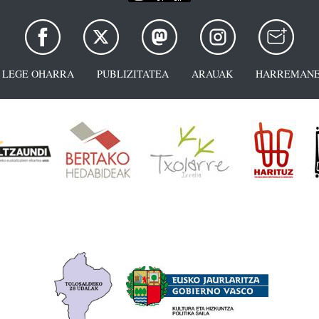
LEGE OHARRA
PUBLIZITATEA
ARAUAK
HARREMANE