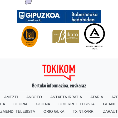
Gertuko informazioa, euskaraz
AMEZTI
ANBOTO
ANTXETA IRRATIA
ATARIA
AZP
TIA
GEURIA
GOIENA
GOIERRI TELEBISTA
GUAIXE
IZMENDI TELEBISTA
ORIO GUKA
TXINTXARRI
ZARAUT