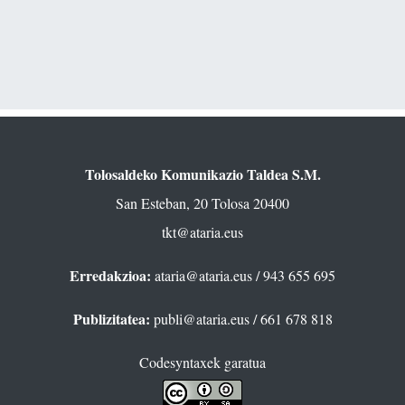
Tolosaldeko Komunikazio Taldea S.M.
San Esteban, 20 Tolosa 20400
tkt@ataria.eus
Erredakzioa:
ataria@ataria.eus
/ 943 655 695
Publizitatea:
publi@ataria.eus
/ 661 678 818
Codesyntaxek garatua