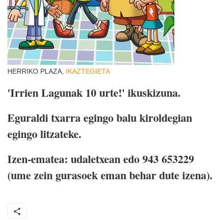
HERRIKO PLAZA,
IKAZTEGIETA
'Irrien Lagunak 10 urte!' ikuskizuna.
Eguraldi txarra egingo balu kiroldegian
egingo litzateke.
Izen-ematea: udaletxean edo 943 653229
(ume zein gurasoek eman behar dute izena).