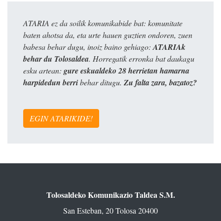
ATARIA ez da soilik komunikabide bat: komunitate
baten ahotsa da, eta urte hauen guztien ondoren, zuen
babesa behar dugu, inoiz baino gehiago:
ATARIAk
behar du Tolosaldea
. Horregatik erronka bat daukagu
esku artean:
gure eskualdeko 28 herrietan hamarna
harpidedun berri
behar ditugu.
Zu falta zara, bazatoz?
EGIN ATARIKIDE!
Tolosaldeko Komunikazio Taldea S.M.
San Esteban, 20 Tolosa 20400