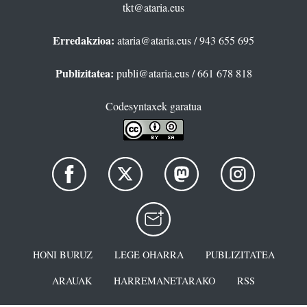
tkt@ataria.eus
Erredakzioa:
ataria@ataria.eus
/ 943 655 695
Publizitatea:
publi@ataria.eus
/ 661 678 818
Codesyntaxek garatua
HONI BURUZ
LEGE OHARRA
PUBLIZITATEA
ARAUAK
HARREMANETARAKO
RSS