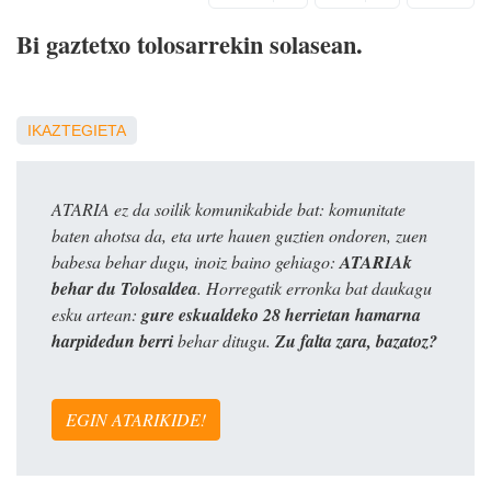
Bi gaztetxo tolosarrekin solasean.
IKAZTEGIETA
ATARIA ez da soilik komunikabide bat: komunitate
baten ahotsa da, eta urte hauen guztien ondoren, zuen
babesa behar dugu, inoiz baino gehiago:
ATARIAk
behar du Tolosaldea
. Horregatik erronka bat daukagu
esku artean:
gure eskualdeko 28 herrietan hamarna
harpidedun berri
behar ditugu.
Zu falta zara, bazatoz?
EGIN ATARIKIDE!