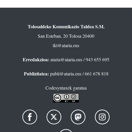
Tolosaldeko Komunikazio Taldea S.M.
San Esteban, 20 Tolosa 20400
tkt@ataria.eus
Erredakzioa:
ataria@ataria.eus
/ 943 655 695
Publizitatea:
publi@ataria.eus
/ 661 678 818
Codesyntaxek garatua