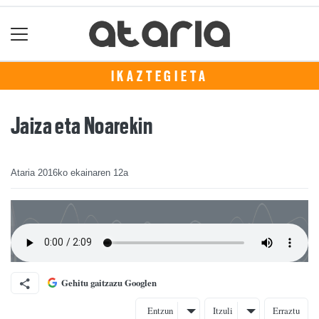
IKAZTEGIETA
Jaiza eta Noarekin
Ataria
2016ko ekainaren 12a
Gehitu gaitzazu Googlen
Entzun
Itzuli
Erraztu