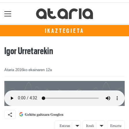
IKAZTEGIETA
Igor Urretarekin
Ataria
2016ko ekainaren 12a
Gehitu gaitzazu Googlen
Entzun
Itzuli
Erraztu