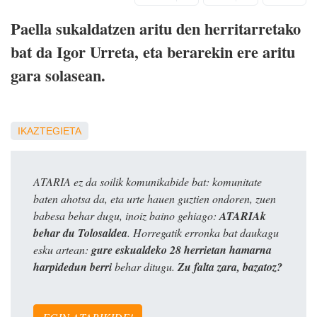
Paella sukaldatzen aritu den herritarretako
bat da Igor Urreta, eta berarekin ere aritu
gara solasean.
IKAZTEGIETA
ATARIA ez da soilik komunikabide bat: komunitate
baten ahotsa da, eta urte hauen guztien ondoren, zuen
babesa behar dugu, inoiz baino gehiago:
ATARIAk
behar du Tolosaldea
. Horregatik erronka bat daukagu
esku artean:
gure eskualdeko 28 herrietan hamarna
harpidedun berri
behar ditugu.
Zu falta zara, bazatoz?