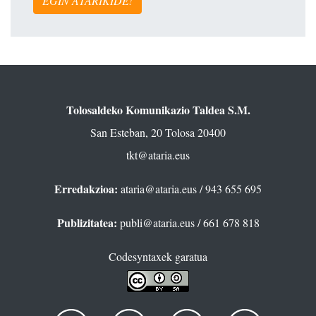
EGIN ATARIKIDE!
Tolosaldeko Komunikazio Taldea S.M.
San Esteban, 20 Tolosa 20400
tkt@ataria.eus
Erredakzioa:
ataria@ataria.eus
/ 943 655 695
Publizitatea:
publi@ataria.eus
/ 661 678 818
Codesyntaxek garatua