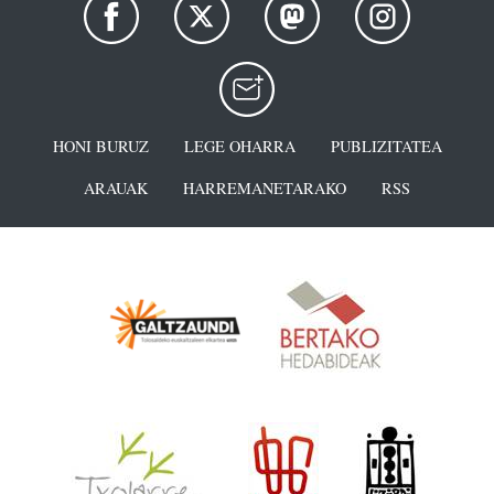
HONI BURUZ
LEGE OHARRA
PUBLIZITATEA
ARAUAK
HARREMANETARAKO
RSS