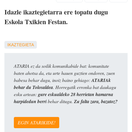
Idazle ikaztegietarra ere topatu dugu
Eskola Txikien Festan.
IKAZTEGIETA
ATARIA ez da soilik komunikabide bat: komunitate
baten ahotsa da, eta urte hauen guztien ondoren, zuen
babesa behar dugu, inoiz baino gehiago:
ATARIAk
behar du Tolosaldea
. Horregatik erronka bat daukagu
esku artean:
gure eskualdeko 28 herrietan hamarna
harpidedun berri
behar ditugu.
Zu falta zara, bazatoz?
EGIN ATARIKIDE!