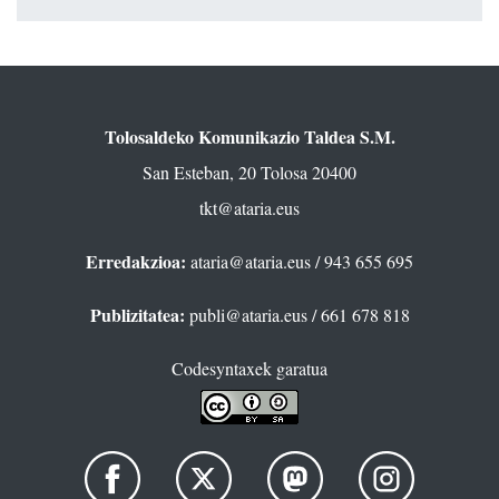
Tolosaldeko Komunikazio Taldea S.M.
San Esteban, 20 Tolosa 20400
tkt@ataria.eus
Erredakzioa:
ataria@ataria.eus
/ 943 655 695
Publizitatea:
publi@ataria.eus
/ 661 678 818
Codesyntaxek garatua