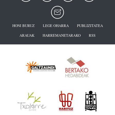
HONI BURUZ
LEGE OHARRA
PUBLIZITATEA
ARAUAK
HARREMANETARAKO
RSS