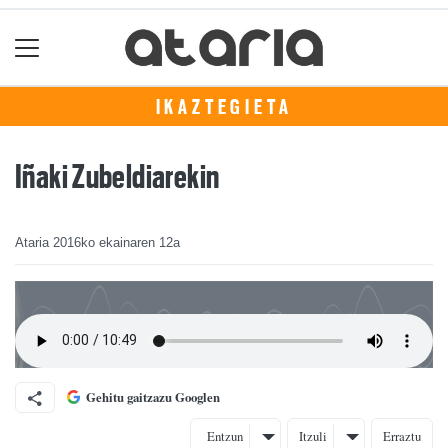
IKAZTEGIETA
Iñaki Zubeldiarekin
Ataria
2016ko ekainaren 12a
Gehitu gaitzazu Googlen
Entzun
Itzuli
Erraztu