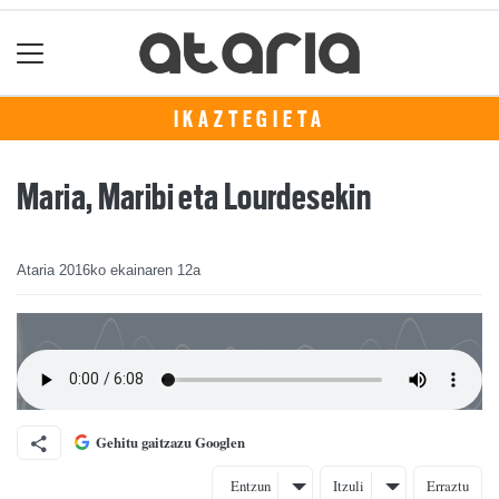
IKAZTEGIETA
Maria, Maribi eta Lourdesekin
Ataria
2016ko ekainaren 12a
Gehitu gaitzazu Googlen
Entzun
Itzuli
Erraztu