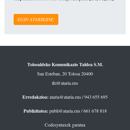
EGIN ATARIKIDE!
Tolosaldeko Komunikazio Taldea S.M.
San Esteban, 20 Tolosa 20400
tkt@ataria.eus
Erredakzioa:
ataria@ataria.eus
/ 943 655 695
Publizitatea:
publi@ataria.eus
/ 661 678 818
Codesyntaxek garatua