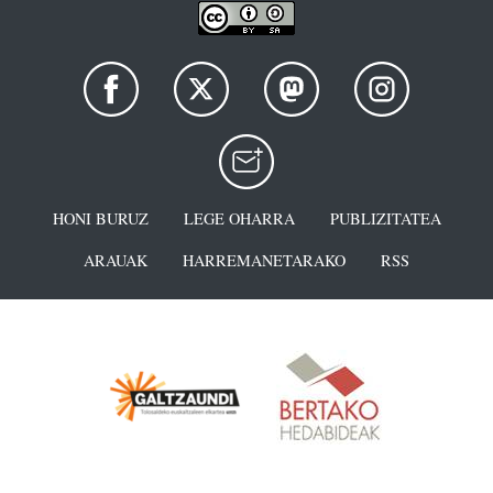
HONI BURUZ
LEGE OHARRA
PUBLIZITATEA
ARAUAK
HARREMANETARAKO
RSS