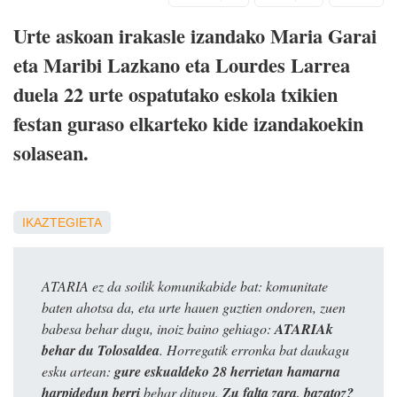
Urte askoan irakasle izandako Maria Garai
eta Maribi Lazkano eta Lourdes Larrea
duela 22 urte ospatutako eskola txikien
festan guraso elkarteko kide izandakoekin
solasean.
IKAZTEGIETA
ATARIA ez da soilik komunikabide bat: komunitate
baten ahotsa da, eta urte hauen guztien ondoren, zuen
babesa behar dugu, inoiz baino gehiago:
ATARIAk
behar du Tolosaldea
. Horregatik erronka bat daukagu
esku artean:
gure eskualdeko 28 herrietan hamarna
harpidedun berri
behar ditugu.
Zu falta zara, bazatoz?