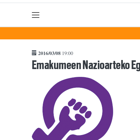
2016/03/08
19:00
Emakumeen Nazioarteko E