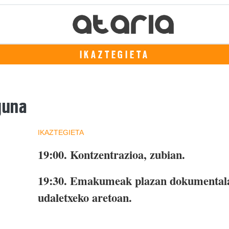
IKAZTEGIETA
guna
IKAZTEGIETA
19:00.
Kontzentrazioa, zubian.
19:30.
Emakumeak plazan dokumental
udaletxeko aretoan.