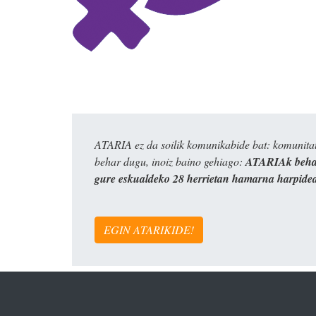
ATARIA ez da soilik komunikabide bat: komunitat
behar dugu, inoiz baino gehiago:
ATARIAk behar
gure eskualdeko 28 herrietan hamarna harpide
EGIN ATARIKIDE!