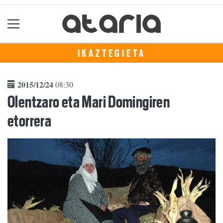
IKAZTEGIETA
2015/12/24
08:30
Olentzaro eta Mari Domingiren
etorrera