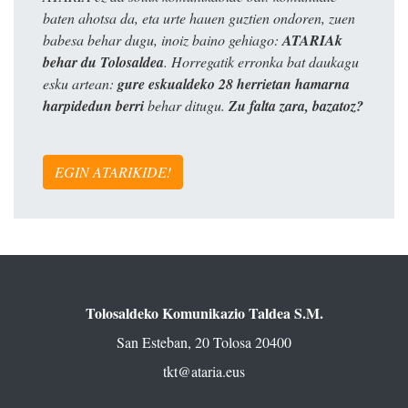
baten ahotsa da, eta urte hauen guztien ondoren, zuen
babesa behar dugu, inoiz baino gehiago:
ATARIAk
behar du Tolosaldea
. Horregatik erronka bat daukagu
esku artean:
gure eskualdeko 28 herrietan hamarna
harpidedun berri
behar ditugu.
Zu falta zara, bazatoz?
EGIN ATARIKIDE!
Tolosaldeko Komunikazio Taldea S.M.
San Esteban, 20 Tolosa 20400
tkt@ataria.eus