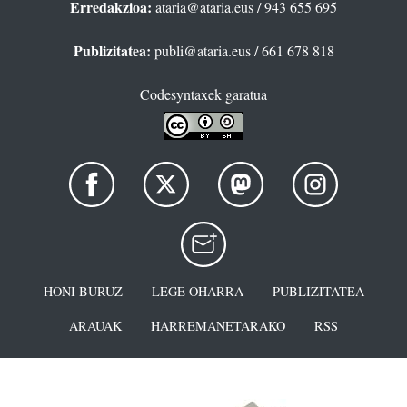
Erredakzioa:
ataria@ataria.eus
/ 943 655 695
Publizitatea:
publi@ataria.eus
/ 661 678 818
Codesyntaxek garatua
HONI BURUZ
LEGE OHARRA
PUBLIZITATEA
ARAUAK
HARREMANETARAKO
RSS