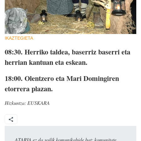
IKAZTEGIETA
08:30.
Herriko taldea, baserriz baserri eta
herrian kantuan eta eskean.
18:00.
Olentzero eta Mari Domingiren
etorrera plazan.
Hizkuntza:
EUSKARA
ATARIA ez da soilik komunikabide bat: komunitate