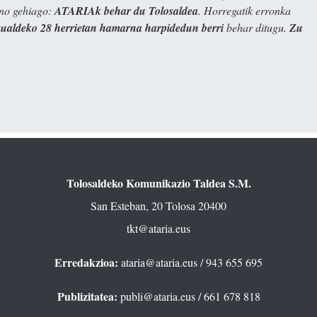
ino gehiago:
ATARIAk behar du Tolosaldea
. Horregatik erronka
kualdeko 28 herrietan hamarna harpidedun berri
behar ditugu.
Zu
Tolosaldeko Komunikazio Taldea S.M.
San Esteban, 20 Tolosa 20400
tkt@ataria.eus
Erredakzioa:
ataria@ataria.eus
/ 943 655 695
Publizitatea:
publi@ataria.eus
/ 661 678 818