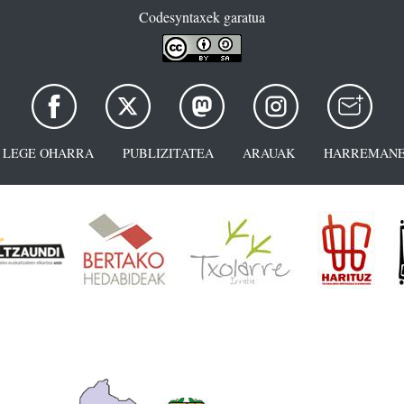
Codesyntaxek garatua
LEGE OHARRA
PUBLIZITATEA
ARAUAK
HARREMANE