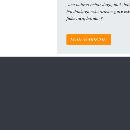
zuen babesa behar dugu, inoiz ba
bat daukagu esku artean:
gure es
falta zara, bazatoz?
EGIN ATARIKIDE!