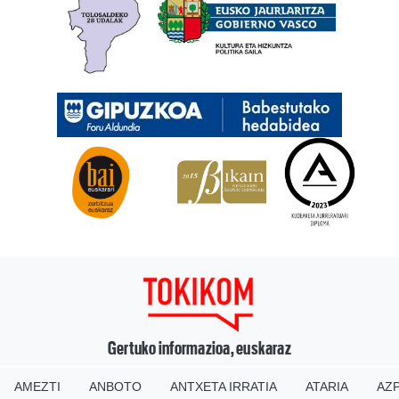
Gertuko informazioa, euskaraz
AMEZTI
ANBOTO
ANTXETA IRRATIA
ATARIA
AZP