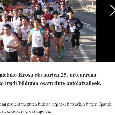
gietako Krosa eta aurten 25. urteurrena
o irudi bilduma osatu dute antolatzaileek.
rean proiektatu zuten bideoa, argazki batzuekin batera. Igande
usteko aukera ere izango da.