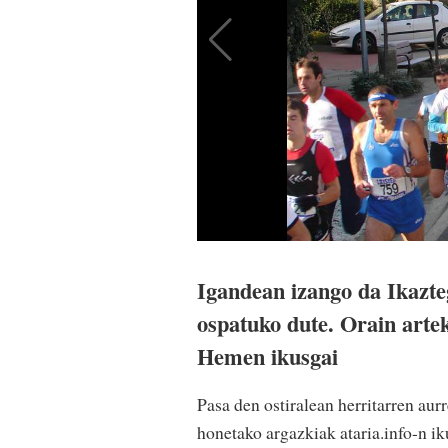
Igandean izango da Ikazte
ospatuko dute. Orain artek
Hemen ikusgai
Pasa den ostiralean herritarren aur
honetako argazkiak ataria.info-n ik