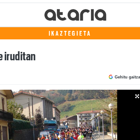
IKAZTEGIETA
e iruditan
Gehitu gaitz