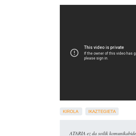
KIROLA
IKAZTEGIETA
ATARIA ez da soilik komunikabide 