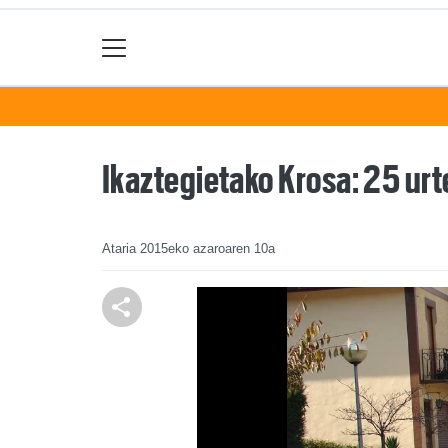
Ikaztegietako Krosa: 25 urt
Ataria
2015eko azaroaren 10a