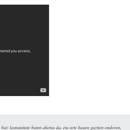
bat: komunitate baten ahotsa da, eta urte hauen guztien ondoren,